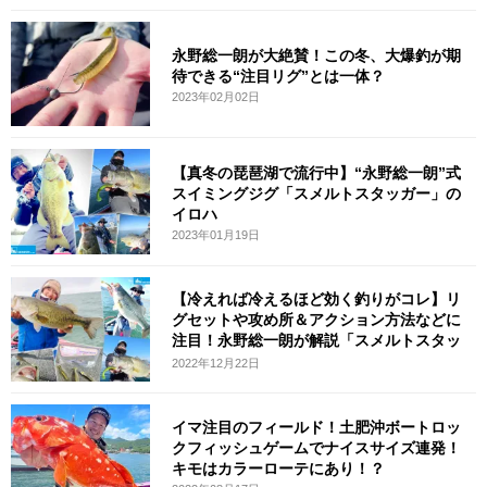
永野総一朗が大絶賛！この冬、大爆釣が期
待できる“注目リグ”とは一体？
2023年02月02日
【真冬の琵琶湖で流行中】“永野総一朗”式
スイミングジグ「スメルトスタッガー」の
イロハ
2023年01月19日
【冷えれば冷えるほど効く釣りがコレ】リ
グセットや攻め所＆アクション方法などに
注目！永野総一朗が解説「スメルトスタッ
ガ
2022年12月22日
イマ注目のフィールド！土肥沖ボートロッ
クフィッシュゲームでナイスサイズ連発！
キモはカラーローテにあり！？