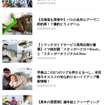
2025年07月16日
【北海道を席巻中】バスの名作ルアーで二
桁釣果！？爆釣ヒラメゲーム
2025年06月22日
【ミマッチガイドサービス美馬右樹が厳
選】イマ絶好調「スタッガークロー5inch」
と「スタッガーオリジナル3.5inc
2025年05月30日
早春はこの2つのリグを押さえるべし。本田
海斗オススメの旬な釣り＆ハイドアップ最
新情報！
2025年02月27日
【真冬の琵琶湖】越冬組とフィーディング