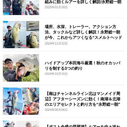
組みに効くルアーを詳しく解説/永野総一朗
2025年01月16日
場所、水深、トレーラー、アクション方
法、タックルなど詳しく解説！永野総一朗
が今、これからアツくなる“スメルトヘッド
ゲ
2024年11月22日
ハイドアップ本田海斗厳選！秋のオカッパ
リを制する3つの釣り
2024年10月15日
【南はチャンネルライン北はマンメイド周
辺】アフターシーズンに効く！南湖＆北湖
のエリアセレクトと釣り方を“永野総一朗”
2024年06月06日
【ポスト全盛の琵琶湖】ルアーを中々追わ