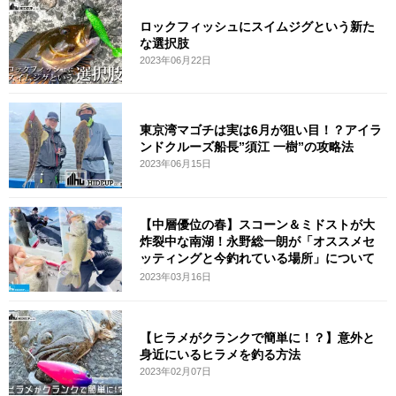
ロックフィッシュにスイムジグという新た
な選択肢
2023年06月22日
東京湾マゴチは実は6月が狙い目！？アイラ
ンドクルーズ船長”須江 一樹”の攻略法
2023年06月15日
【中層優位の春】スコーン＆ミドストが大
炸裂中な南湖！永野総一朗が「オススメセ
ッティングと今釣れている場所」について
詳
2023年03月16日
【ヒラメがクランクで簡単に！？】意外と
身近にいるヒラメを釣る方法
2023年02月07日