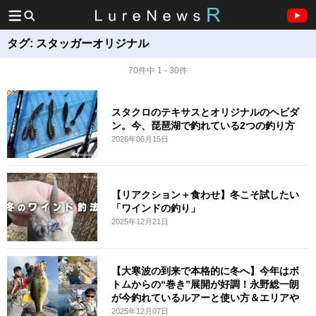
タグ:
スタッガーオリジナル
70件中 1 - 30件
スタクロのテキサスとオリジナルのヘビダ
ン。今、琵琶湖で釣れている2つの釣り方
2026年06月15日
【リアクション＋食わせ】冬こそ試したい
「ワインドの釣り」
2025年12月21日
【大寒波の到来で本格的に冬へ】今年はボ
トムからの“巻き”展開が好調！永野総一朗
が今釣れているルアーと使い方＆エリアや
2025年12月07日