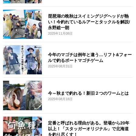
琵琶湖の晩秋はスイミングジグヘッドが熱
い！今釣れているルアーとタックルを解説/
永野総一朗
2025年11月08日
今年のマゴチは例年と違う…リフト&フォー
ルで釣るボートマゴチゲーム
2025年08月31日
今～秋まで釣れる！新旧２つのワームとは
2025年08月18日
定番と呼ばれる理由がある。登場から20年
以上！「スタッガーオリジナル」で北海道
を釣り尽くす！