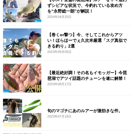
ずシビアな状況で、今釣れている攻め方
を“永野総一朗”が解説！
2024年04月25日
【巻くor撃つ】今、そしてこれからアツ
い！ほらほーでぇ久次米厳選「スグ真似で
きる釣り」2選
2023年09月05日
【最近絶好調！その名もイモッガー】今琵
琶湖でアツイ話題のチューンを遂に解禁！
2023年08月17日
旬のマゴチにあのルアーが激効きな件。
2023年07月18日