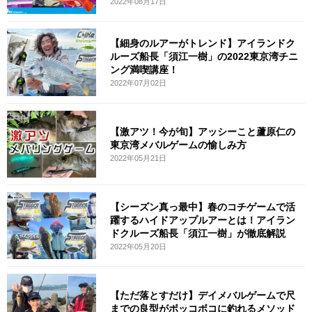
2022年08月17日
【細身のルアーがトレンド】アイランドク
ルーズ船長「須江一樹」の2022東京湾チニ
ング満喫講座！
2022年07月02日
【激アツ！今が旬】アッシーこと蘆原仁の
東京湾メバルゲームの愉しみ方
2022年05月21日
【シーズン真っ最中】春のコチゲームで活
躍するハイドアップルアーとは！アイラン
ドクルーズ船長「須江一樹」が徹底解説
2022年05月20日
【ただ落とすだけ】デイメバルゲームで尺
までの良型がボッコボコに釣れるメソッド