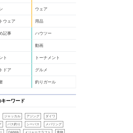
ン
ウェア
トウェア
用品
め記事
ハウツー
動画
ント
トーナメント
トドア
グルメ
者
釣りガール
のキーワード
ジャッカル
アジング
ダイワ
グ
バス釣り
シーバス
メバリング
LL
DAIWA
メジャークラフト
青物