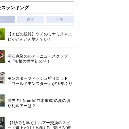
セスランキング
今日
週間
月間
【エビの続報】ウチのミナミヌマエ
ビがどんどん増えていく
今江克隆のルアーニュースクラブ
R「衝撃の世界初公開！
『AbuGarcia ZENON CX』」 第
1296回
モンスターフィッシュ狩りロッド
「ワールドモンスター」が10年ぶり
にリニューアル登場!3－5ピースの全
5機種!
世界のT.Namiki“並木敏成”の夏の切
り札ルアーは？
【1秒でも早く】ルアー交換のスピ
ード爆上がり！釣果UPに繋げる“便