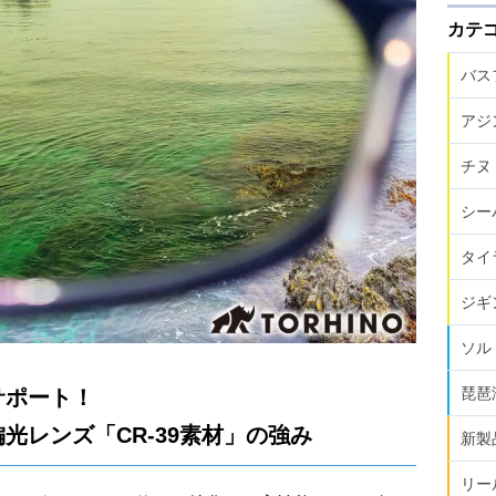
カテ
バス
アジ
チヌ
シー
タイ
ジギ
ソル
琵琶
サポート！
光レンズ「CR-39素材」の強み
新製
リー