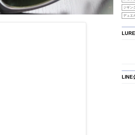
ジギン
デュエ
LUR
LIN