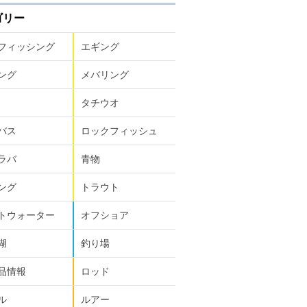
ゴリー
フィッシング
エギング
ング
メバリング
タチウオ
バス
ロックフィッシュ
ラバ
青物
ング
トラウト
トウォーター
オフショア
湖
釣り場
品情報
ロッド
ル
ルアー