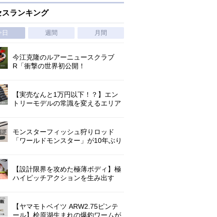
セスランキング
今日
週間
月間
今江克隆のルアーニュースクラブ
R「衝撃の世界初公開！
『AbuGarcia ZENON CX』」 第
1296回
【実売なんと1万円以下！？】エン
トリーモデルの常識を変えるエリア
トラウトの超進化系ロッド「26トラ
ウトライズ」登場！
モンスターフィッシュ狩りロッド
「ワールドモンスター」が10年ぶり
にリニューアル登場!3－5ピースの全
5機種!
【設計限界を攻めた極薄ボディ】極
ハイピッチアクションを生み出す
O.S.P史上最小ミノー「ラクシュミ
55SP」｜開発スタッフが明かす全貌
【ヤマモトベイツ ARW2.75ピンテ
ール】桧原湖生まれの爆釣ワームが