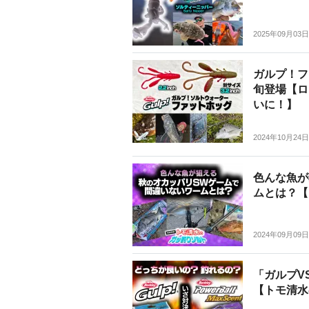
2025年09月03日
ガルプ！フ
旬登場【ロ
いに！】
2024年10月24日
色んな魚が
ムとは？【
2024年09月09日
「ガルプV
【トモ清水