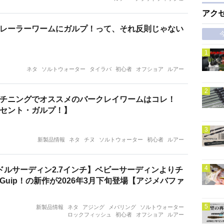
アク
レーラーワームにガルプ！って、それ反則じゃない
ネタ
ソルトウォーター
タイラバ
初心者
オフショア
ルアー
チニングでオススメのバークレイワームはコレ！
セント・ガルプ！】
新製品情報
ネタ
チヌ
ソルトウォーター
初心者
ルアー
!ミドルサーディン2.7インチ】ベビーサーディンよりチ
Guip！の新作が2026年3月下旬登場【アジメバファ
新製品情報
ネタ
アジング
メバリング
ソルトウォーター
ロックフィッシュ
初心者
オフショア
ルアー