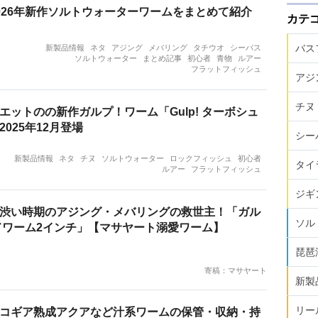
026年新作ソルトウォーターワームをまとめて紹介
カテ
バス
新製品情報
ネタ
アジング
メバリング
タチウオ
シーバス
ソルトウォーター
まとめ記事
初心者
青物
ルアー
フラットフィッシュ
アジ
チヌ
エットのの新作ガルプ！ワーム「Gulp! ターボシュ
025年12月登場
シー
新製品情報
ネタ
チヌ
ソルトウォーター
ロックフィッシュ
初心者
タイ
ルアー
フラットフィッシュ
ジギ
渋い時期のアジング・メバリングの救世主！「ガル
ソル
ドワーム2インチ」【マサヤート溺愛ワーム】
琵琶
寄稿：マサヤート
新製
リー
コギア熟成アクアなど汁系ワームの保管・収納・持