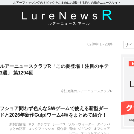
ルアーフィッシングのトピックをこまめにお届けする釣りの総合ニュースサイト
62件中 1 - 20件
ルアーニュースクラブR「この夏登場！注目のキテ
選」 第1294回
今江克隆のルアーニュースクラブR
フショア問わず色んなSWゲームで使える新型ダー
ドと2026年新作Gulp!ワーム4種をまとめて紹介！
新製品情報
ネタ
タチウオ
シーバス
ソルトウォーター
タイラバ
まとめ記事
ロックフィッシュ
初心者
青物
ジギング
オフショア
ルアー
フラットフィッシュ