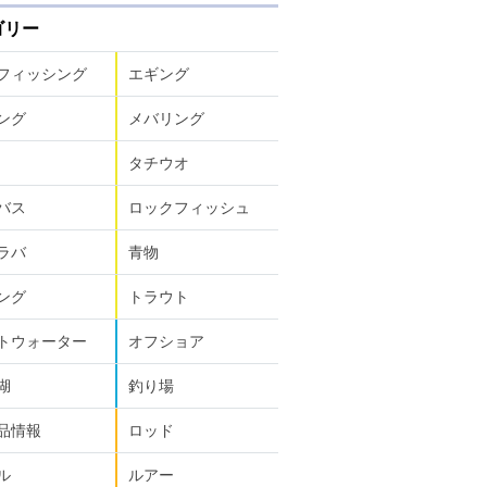
ゴリー
フィッシング
エギング
ング
メバリング
タチウオ
バス
ロックフィッシュ
ラバ
青物
ング
トラウト
トウォーター
オフショア
湖
釣り場
品情報
ロッド
ル
ルアー