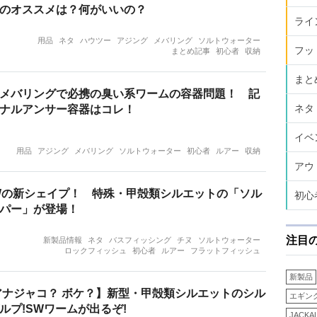
のオススメは？何がいいの？
ライ
用品
ネタ
ハウツー
アジング
メバリング
ソルトウォーター
フッ
まとめ記事
初心者
収納
まと
メバリングで必携の臭い系ワームの容器問題！ 記
ネタ
ナルアンサー容器はコレ！
イベ
用品
アジング
メバリング
ソルトウォーター
初心者
ルアー
収納
アウ
SWの新シェイプ！ 特殊・甲殻類シルエットの「ソル
初心
パー」が登場！
注目
新製品情報
ネタ
バスフィッシング
チヌ
ソルトウォーター
ロックフィッシュ
初心者
ルアー
フラットフィッシュ
新製品
アナジャコ？ ボケ？】新型・甲殻類シルエットのシル
エギン
ルプ!SWワームが出るぞ!
JACKA