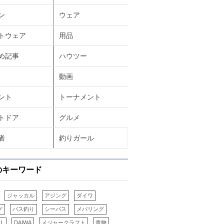
ン
ウェア
トウェア
用品
め記事
ハウツー
動画
ント
トーナメント
トドア
グルメ
者
釣りガール
のキーワード
ジャッカル
アジング
ダイワ
グ
バス釣り
シーバス
メバリング
LL
DAIWA
メジャークラフト
青物