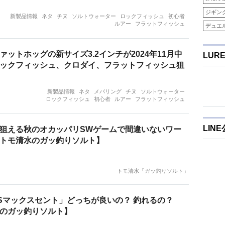
ジギン
新製品情報
ネタ
チヌ
ソルトウォーター
ロックフィッシュ
初心者
ルアー
フラットフィッシュ
デュエ
ァットホッグの新サイズ3.2インチが2024年11月中
LUR
ックフィッシュ、クロダイ、フラットフィッシュ狙
新製品情報
ネタ
メバリング
チヌ
ソルトウォーター
ロックフィッシュ
初心者
ルアー
フラットフィッシュ
LIN
狙える秋のオカッパリSWゲームで間違いないワー
トモ清水のガッ釣りソルト】
トモ清水「ガッ釣りソルト」
Sマックスセント」どっちが良いの？ 釣れるの？
のガッ釣りソルト】