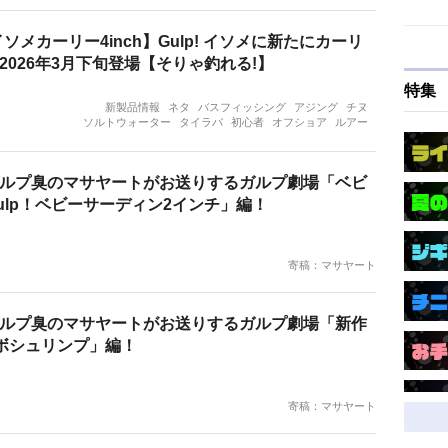
ソメカーリー4inch】Gulp! イソメに新たにカーリ
2026年3月下旬登場【そりゃ釣れる!】
特集
新製品情報
ネタ
バスフィッシング
アジング
チヌ
ソルトウォーター
タイラバ
初心者
オフショア
ルアー
ルプ臭のマサヤートがお送りするガルプ劇場「ベビ
ulp！ベビーサーディン2インチ」編！
寄稿：マサヤート
ルプ臭のマサヤートがお送りするガルプ劇場「新作
ターボシュリンプ」編！
寄稿：マサヤート