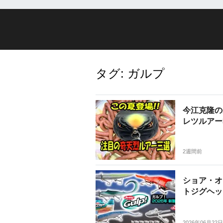
タグ:
ガルプ
今江克隆の
レツルアー3
2週間前
ショア・オ
トジグヘッ
2026年06月22日