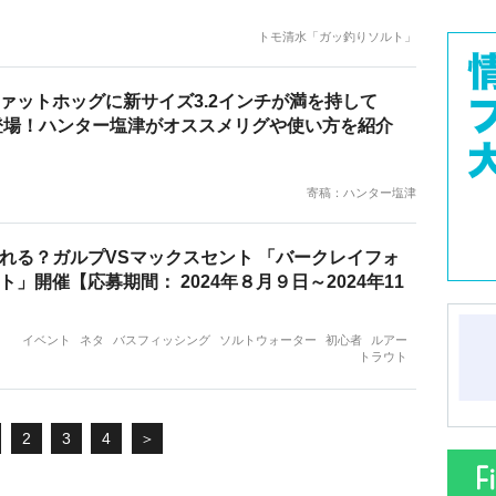
トモ清水「ガッ釣りソルト」
ァットホッグに新サイズ3.2インチが満を持して
秋登場！ハンター塩津がオススメリグや使い方を紹介
寄稿：ハンター塩津
れる？ガルプVSマックスセント 「バークレイフォ
ト」開催【応募期間： 2024年８月９日～2024年11
イベント
ネタ
バスフィッシング
ソルトウォーター
初心者
ルアー
トラウト
2
3
4
＞