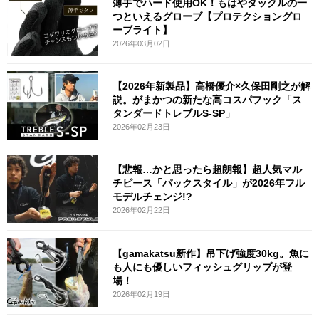
薄手でハード使用OK！もはやタックルの一
つといえるグローブ【プロテクショングロ
ーブライト】
2026年03月02日
【2026年新製品】高橋優介×久保田剛之が解
説。がまかつの新たな高コスパフック「ス
タンダードトレブルS-SP」
2026年02月23日
【悲報…かと思ったら超朗報】超人気マル
チピース「パックスタイル」が2026年フル
モデルチェンジ!?
2026年02月22日
【gamakatsu新作】吊下げ強度30kg。魚に
も人にも優しいフィッシュグリップが登
場！
2026年02月19日