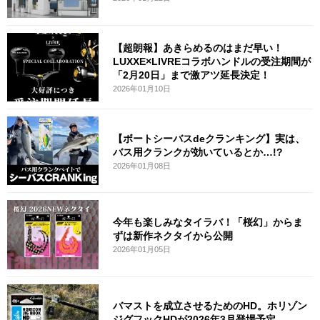
【超朗報】あきらめるのはまだ早い！
LUXXE×LIVREコラボハンドルの受注期間が
「2月20日」まで激アツ延長決定！
2026年01月10日
【ボートシーバスdeクランキング】実は、
バス用クランクが効いているとか…!?
2026年01月08日
今年も楽しみなタイラバ！「桜幻」からま
ずは新作ネクタイから公開
2026年01月05日
バマストを成立させるためのHD。ホリゾン
ジグフックHDが2026年3月登場予定