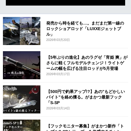
発売から時を経ても…。まだまだ第一線の
ロックショアロッド「LUXXEジェットブ
ル」
2026年03月20日
【5年ぶりの進化】あのラグゼ「宵姫 爽」が
さらに軽くフルモデルチェンジ！ライトゲ
ームの幅を広げる注目ロッドが5月登場
2026年03月17日
【500円で釣果アップ!?】あの”もどかしい
バイト”を絡め獲る。がまかつ最新フック
「S-SP
2026年03月14日
【フックモニター募集】がまかつ新作「ト