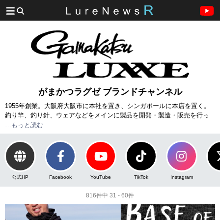
がまかつラグゼ ブランドチャンネル
1955年創業。大阪府大阪市に本社を置き、シンガポールに本店を置く。
釣り竿、釣り針、ウェアなどをメインに製品を開発・製造・販売を行っ
ており、ルアー部門では「ラグゼ シリーズ」が有名である。
…もっと読む
公式HP
Facebook
YouTube
TikTok
Instagram
816件中 31 - 60件