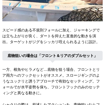
スピード感のある不規則フォールに加え、ジャーキングで
は立ち上がりが良く、ダートを抑えた直進的な動きを演
出。ターゲットがジグをシッカリ咥えられるように設計。
底物狙いの場合は「フロント＆リアのダブルセット」
一方、根魚やヒラメなど…底物を狙う場合、フロントとリ
ア両方へのフックセットがオススメ。スロージギングのよ
うなユックリと誘うアプローチで有効なセッティング。フ
ォールでが水平姿勢を保ち、フロントフックのみのセッテ
ィングと異なる動きに。
シャクリの際は、前述したアクションを。青物狙いならフ