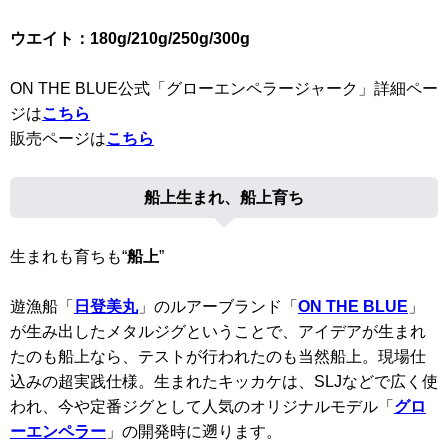
ウエイト：180g/210g/250g/300g
ON THE BLUE公式「グローエンペラージャーク」詳細ペー
ジは
こちら
販売ページは
こちら
船上生まれ、船上育ち
生まれも育ちも“
船上
”
遊漁船「
日登美丸
」のルアーブランド「
ON THE BLUE
」
が生み出したメタルジグということで、アイデアが生まれ
たのも船上なら、テストが行われたのも当然船上。現場仕
込みの超実践仕様。生まれたキッカケは、SLJなどで広く使
われ、今や定番ジグとして人気のオリジナルモデル「
グロ
ーエンペラー
」の開発時に遡ります。