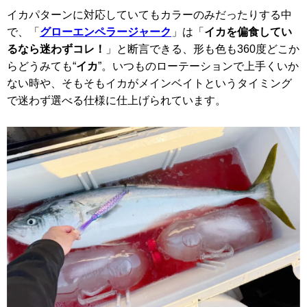
イカパターンに対応していてもカラーのみだったりする中
で、「
グローエンペラージャーク
」は「
イカを偏食してい
るなら迷わずコレ！
」と断言できる、形も色も360度どこか
らどうみても“
イカ
”。いつものローテーションで上手くいか
ない時や、そもそもイカがメインベイトというタイミング
で迷わず選べる仕様に仕上げられています。