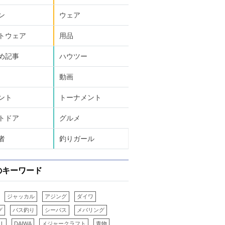
ン
ウェア
トウェア
用品
め記事
ハウツー
動画
ント
トーナメント
トドア
グルメ
者
釣りガール
のキーワード
ジャッカル
アジング
ダイワ
グ
バス釣り
シーバス
メバリング
LL
DAIWA
メジャークラフト
青物