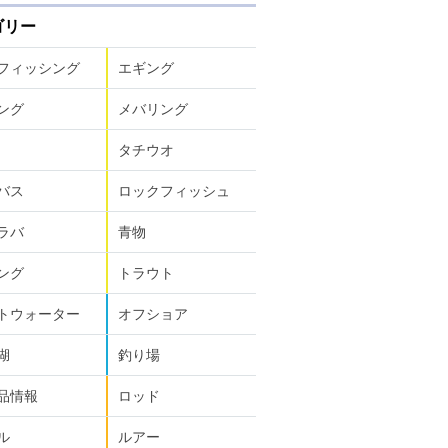
ゴリー
フィッシング
エギング
ング
メバリング
タチウオ
バス
ロックフィッシュ
ラバ
青物
ング
トラウト
トウォーター
オフショア
湖
釣り場
品情報
ロッド
ル
ルアー