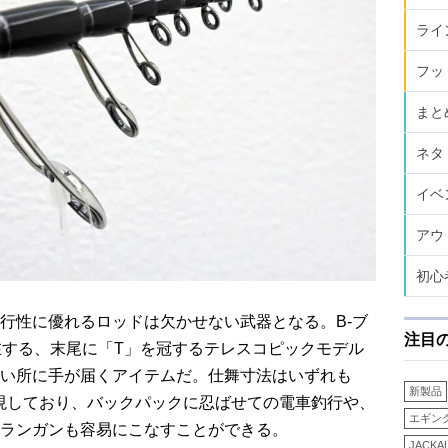
ライ
フッ
まと
ネタ
イベ
アウ
初心
行性に優れるロッドは欠かせない武器となる。B-ブ
注目
在する、末尾に「T」を冠するテレスコピックモデル
い所に手が届くアイテムだ。仕舞寸法はいずれも
新製品
実現しており、バックパックに忍ばせての電車釣行や、
エギン
ランガンも容易にこなすことができる。
JACKA