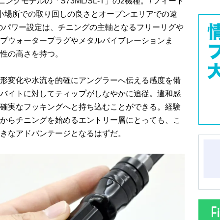
ピニングモデルの「S73ML/SL-T」の2機種。7フィート
小場所での取り回しの良さとオープンエリアでの遠
のパワー設定は、チニングの主軸となるフリーリグや
プウォータープラグやメタルバイブレーションま
性の高さを持つ。
形変化や水流を的確にアングラーへ伝える感度を備
バイトに対してティップがしなやかに追従。違和感
確実なフッキングへと持ち込むことができる。経験
からチニングを始めるエントリー層にとっても、こ
きなアドバンテージとなるはずだ。