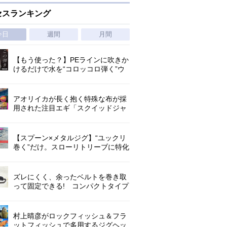
セスランキング
今日
週間
月間
【もう使った？】PEラインに吹きか
けるだけで水を“コロッコロ弾く”ウ
ワサの撥水スプレー
アオリイカが長く抱く特殊な布が採
用された注目エギ「スクイッドジャ
ンキー ・ハグハグ」
【スプーン×メタルジグ】“ユックリ
巻く”だけ。スローリトリーブに特化
した新たなブレードジグの形
ズレにくく、余ったベルトを巻き取
って固定できる! コンパクトタイプ
の腰巻きライジャケが登場!
村上晴彦がロックフィッシュ＆フラ
ットフィッシュで多用するジグヘッ