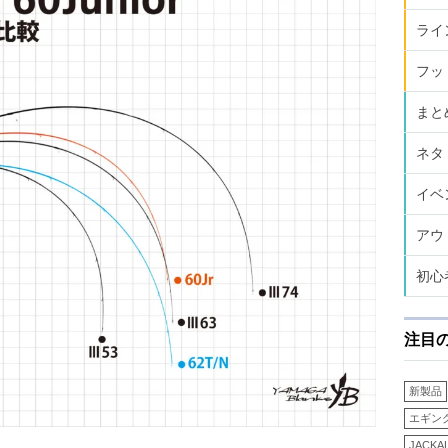
ライ
フッ
まと
ネタ
イベ
アウ
初心
注目
新製品
エギン
JACKA