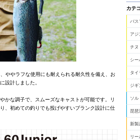
カテ
バス
アジ
チヌ
シー
タイ
スと、ややラフな使用にも耐えられる耐久性を備え、お
に設計しました。
ジギ
ソル
やかな調子で、スムーズなキャストが可能です。リ
り、初めての釣りでも投げやすいブランク設計に仕
琵琶
新製
リー