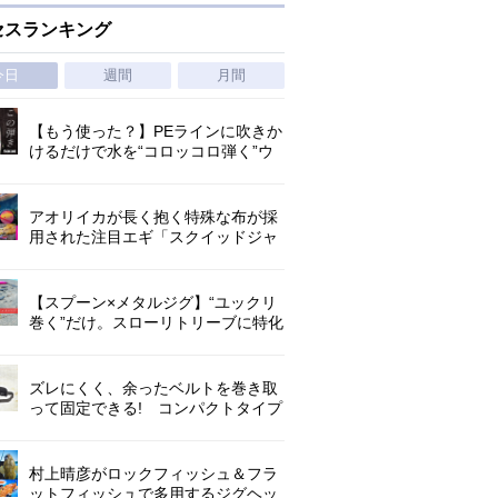
セスランキング
今日
週間
月間
【もう使った？】PEラインに吹きか
けるだけで水を“コロッコロ弾く”ウ
ワサの撥水スプレー
アオリイカが長く抱く特殊な布が採
用された注目エギ「スクイッドジャ
ンキー ・ハグハグ」
【スプーン×メタルジグ】“ユックリ
巻く”だけ。スローリトリーブに特化
した新たなブレードジグの形
ズレにくく、余ったベルトを巻き取
って固定できる! コンパクトタイプ
の腰巻きライジャケが登場!
村上晴彦がロックフィッシュ＆フラ
ットフィッシュで多用するジグヘッ