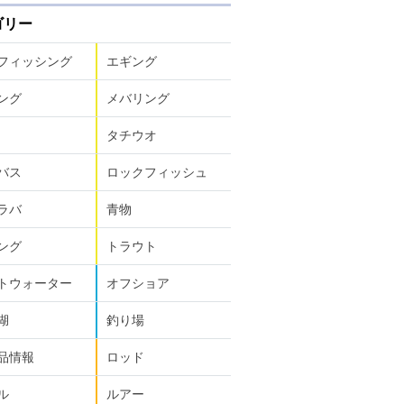
ゴリー
フィッシング
エギング
ング
メバリング
タチウオ
バス
ロックフィッシュ
ラバ
青物
ング
トラウト
トウォーター
オフショア
湖
釣り場
品情報
ロッド
ル
ルアー