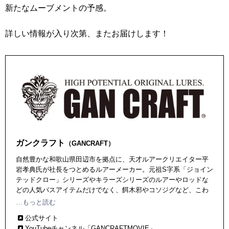
新たなムーブメントの予感。
詳しい情報が入り次第、またお届けします！
ガンクラフト
（GANCRAFT）
自然豊かな和歌山県田辺市を拠点に、天才ルアークリエイター平
岩孝典氏が社長をつとめるルアーメーカー。元祖S字系「ジョイン
テッドクロー」シリーズやキラーズシリーズのルアーやロッドな
どの人気バスアイテムだけでなく、餌木邪やコソジグなど、こわ
だりのソルトウォーターアイテムを続々と輩出中。
…もっと読む
公式サイト
YouTubeチャンネル「GANCRAFTMOVIE」