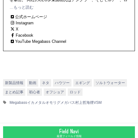
ッドデザイナーとしても有名で、同氏の手掛けるタックル＆ルア
…もっと読む
ーは実釣力の高さに加え、優れた機能美、造形美を放ち、国内外
公式ホームページ
で高い評価を受けている。
Instagram
X
Facebook
YouTube Megabass Channel
新製品情報
動画
ネタ
ハウツー
エギング
ソルトウォーター
まとめ記事
初心者
オフショア
ロッド
Megabass
イカメタル
オモリグ
メガバス
村上哲
海煙VSM
厳選フィールド情報