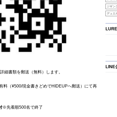
ジギン
デュエ
LUR
LIN
詳細書類を郵送（無料）します。
料（¥500/現金書きどめでHIDEUPへ郵送）にて再
付
※先着順500名で終了