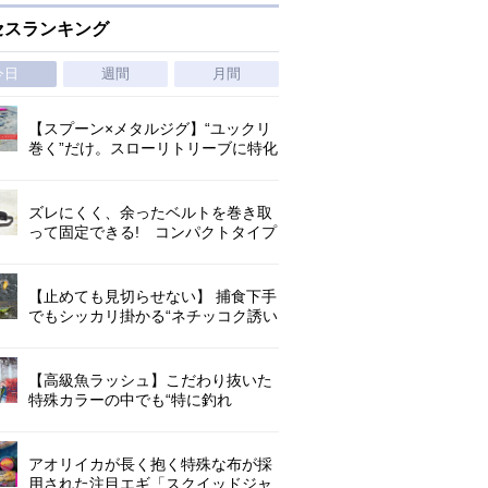
セスランキング
今日
週間
月間
【スプーン×メタルジグ】“ユックリ
巻く”だけ。スローリトリーブに特化
した新たなブレードジグの形
ズレにくく、余ったベルトを巻き取
って固定できる! コンパクトタイプ
の腰巻きライジャケが登場!
【止めても見切らせない】 捕食下手
でもシッカリ掛かる“ネチッコク誘い
続けられる”定番ナマズルアー
【高級魚ラッシュ】こだわり抜いた
特殊カラーの中でも“特に釣れ
た”「クルマエビグロー」/海老ジグ
アオリイカが長く抱く特殊な布が採
用された注目エギ「スクイッドジャ