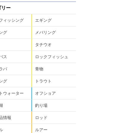
ゴリー
フィッシング
エギング
ング
メバリング
タチウオ
バス
ロックフィッシュ
ラバ
青物
ング
トラウト
トウォーター
オフショア
湖
釣り場
品情報
ロッド
ル
ルアー