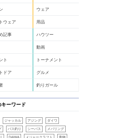
ン
ウェア
トウェア
用品
め記事
ハウツー
動画
ント
トーナメント
トドア
グルメ
者
釣りガール
のキーワード
ジャッカル
アジング
ダイワ
グ
バス釣り
シーバス
メバリング
LL
DAIWA
メジャークラフト
青物