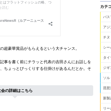
カテ
バス
アジ
チヌ
シー
の超豪華賞品がもらえるという大チャンス。
タイ
記事を書く前にチラッと代表の吉田さんにお話しを
ジギ
、ちょっとびっくりする仕掛けがあるんだとか。そ
ソル
琵琶
大会の詳細はこちら
新製
リー