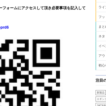
ライ
ーフォームにアクセスして頂き必要事項を記入して
フッ
まと
oprd6
ネタ
イベ
アウ
初心
注目
新製品
エギン
JACKA