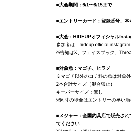
■大会期間：6/1〜8/15まで
■エントリーカード：登録番号、本名で
■大会：HIDEUPオフィシャルInst
参加者は、hideup official i
※告知はX、フェイスブック、Thre
■対象魚：マゴチ、ヒラメ
※マゴチ以外のコチ科の魚は対象外
2本合計サイズ（混合禁止）
キーパーサイズ：無し
※同寸の場合はエントリーの早い順
■メジャー：全国釣具店で販売され
てください