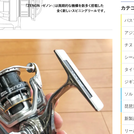
カテ
バス
アジ
チヌ
シー
タイ
ジギ
ソル
琵琶
新製
リー