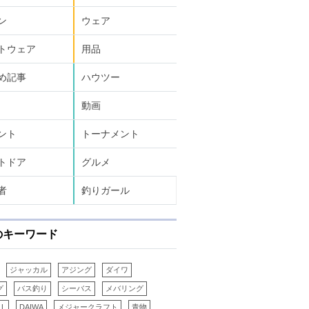
ン
ウェア
トウェア
用品
め記事
ハウツー
動画
ント
トーナメント
トドア
グルメ
者
釣りガール
のキーワード
ジャッカル
アジング
ダイワ
グ
バス釣り
シーバス
メバリング
LL
DAIWA
メジャークラフト
青物