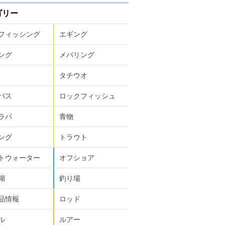
ゴリー
フィッシング
エギング
ング
メバリング
タチウオ
バス
ロックフィッシュ
ラバ
青物
ング
トラウト
トウォーター
オフショア
湖
釣り場
品情報
ロッド
ル
ルアー