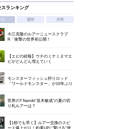
セスランキング
今日
週間
月間
今江克隆のルアーニュースクラブ
R「衝撃の世界初公開！
『AbuGarcia ZENON CX』」 第
1296回
【エビの続報】ウチのミナミヌマエ
ビがどんどん増えていく
モンスターフィッシュ狩りロッド
「ワールドモンスター」が10年ぶり
にリニューアル登場!3－5ピースの全
5機種!
世界のT.Namiki“並木敏成”の夏の切
り札ルアーは？
【1秒でも早く】ルアー交換のスピ
ード爆上がり！釣果UPに繋げる“便