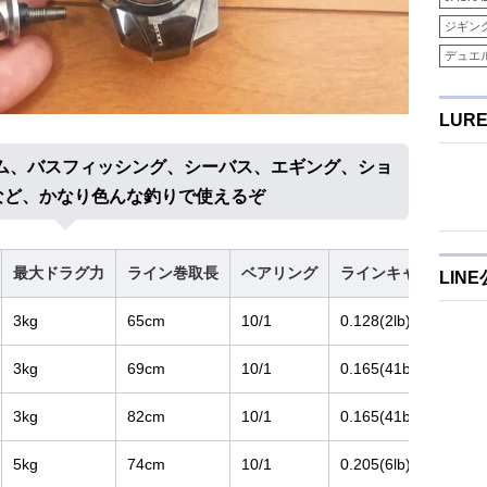
ジギン
デュエ
LUR
ム、バスフィッシング、シーバス、エギング、ショ
など、かなり色んな釣りで使えるぞ
最大ドラグ力
ライン巻取長
ベアリング
ラインキャパ(m) フロロ
LIN
3kg
65cm
10/1
0.128(2lb)-100/PE0.
3kg
69cm
10/1
0.165(41b)-100/PE0.
3kg
82cm
10/1
0.165(41b)-100/PE0.
5kg
74cm
10/1
0.205(6lb)-100/PE0.