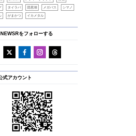
グ
タイラバ
琵琶湖
メガバス
シマノ
ル
がまかつ
イカメタル
ENEWSRをフォローする
 / PE
税別価格
E公式アカウント
3-120
46,500円
6-100
46,500円
6-100
46,500円
8-150
47,500円