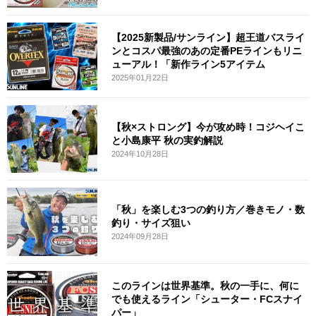
【2025新製品/サンライン】超王道バスライ
ンとコスパ最強のあの定番PEラインもリニ
ューアル！「新作ライン5アイテム
2025年01月22日
【秋×ストロング】今が攻め時！コジヘイこ
と小島康平 秋の実釣解説
2024年10月28日
「秋」を楽しむ3つの釣り方／巻きモノ・数
釣り・サイズ狙い
2024年09月28日
このラインは世界基準。秋の一手に、何に
でも使えるライン「シューター・FCスナイ
パー」