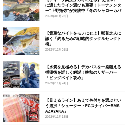
に適したライン選びも重要！トーナメンタ
ー“上野拓弥”が実践中「冬のシャローカバ
2023年01月23日
【貴重なバイトをモノにせよ】咲花之人に
訊く「釣るための戦略的タックルセレクト
術」
2022年12月01日
【水質を見極める】デカバスを一発狙える
捕獲術を詳しく解説！晩秋のリザーバー
「ビッグベイト攻め」
2022年11月24日
【見えるライン】あえて色付きを選ぶとい
う選択「シューター・FCスナイパーBMS
AZAYAKA」
2022年11月13日