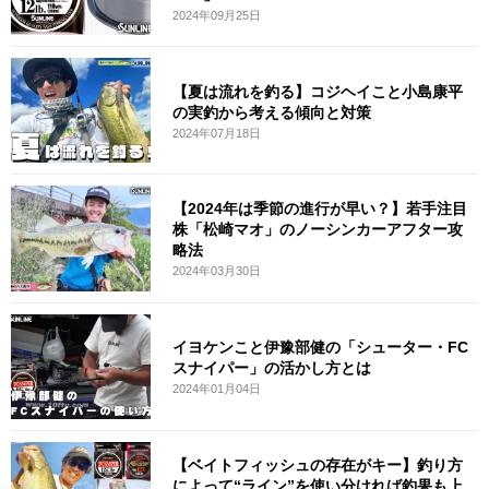
2024年09月25日
【夏は流れを釣る】コジヘイこと小島康平
の実釣から考える傾向と対策
2024年07月18日
【2024年は季節の進行が早い？】若手注目
株「松崎マオ」のノーシンカーアフター攻
略法
2024年03月30日
イヨケンこと伊豫部健の「シューター・FC
スナイパー」の活かし方とは
2024年01月04日
【ベイトフィッシュの存在がキー】釣り方
によって“ライン”を使い分ければ釣果も上