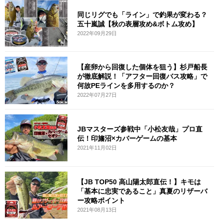
同じリグでも「ライン」で釣果が変わる？
五十嵐誠【秋の表層攻め&ボトム攻め】
2022年09月29日
【産卵から回復した個体を狙う】杉戸船長
が徹底解説！「アフター回復バス攻略」で
何故PEラインを多用するのか？
2022年07月27日
JBマスターズ参戦中「小松友哉」プロ直
伝！印旛沼×カバーゲームの基本
2021年11月02日
【JB TOP50 高山陽太郎直伝！】キモは
「基本に忠実であること」真夏のリザーバ
ー攻略ポイント
2021年08月13日