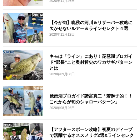
2020年11月26日
【今が旬】晩秋の河川＆リザーバー攻略に
欠かせないルアー＆ラインセレクト４選
2020年11月12日
キモは「ライン」にあり！琵琶湖プロガイ
ド“部長”こと奥村哲史のワカサギパターン
とは
2020年09月08日
琵琶湖プロガイド諸富真二「若獅子的！！
これからが旬のシャローパターン」
2020年08月26日
【アフタースポーン攻略】初夏のディープ
で活躍するオススメリグ2選&ラインセレク