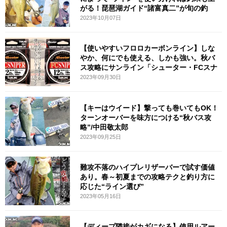
がる！琵琶湖ガイド“諸富真二”が旬の釣
2023年10月07日
【使いやすいフロロカーボンライン】しな
やか、何にでも使える、しかも強い。秋バ
ス攻略にサンライン「シューター・FCスナ
2023年09月30日
【キーはウイード】撃っても巻いてもOK！
ターンオーバーを味方につける“秋バス攻
略”/中田敬太郎
2023年09月25日
難攻不落のハイプレリザーバーで試す価値
あり。春～初夏までの攻略テクと釣り方に
応じた“ライン選び”
2023年05月16日
【ディープ隣接がカギになる】使用ルアー