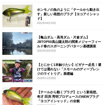
ホンモノの魚のように「テールから動き出
す」新しい発想のプラグ【ヨコアイシャッ
ド】
2021年04月14日
【亀山ダム・高滝ダム・片倉ダム】
JBTOP50高山陽太郎の関東メジャーフィー
ルド春のスポーニングパターン基礎講座
2021年03月20日
【とにかく1本触りたい】ビギナー必見！避
けては通れない「スモールのディープレン
ジのライトリグ」基礎編
2020年11月28日
【テールから動くプラグ】という新発想。
奇才 田渕 秀明プロデュースのNEWプラグ
「ヨコアイシャッド」の全貌