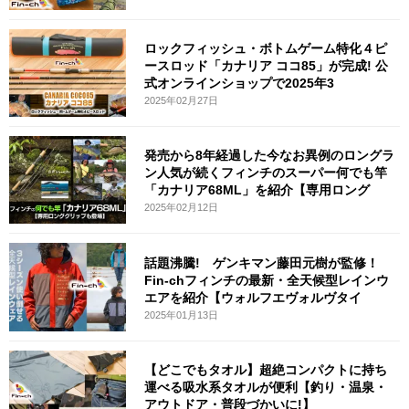
ロックフィッシュ・ボトムゲーム特化４ピ
ースロッド「カナリア ココ85」が完成! 公
式オンラインショップで2025年3
2025年02月27日
発売から8年経過した今なお異例のロングラ
ン人気が続くフィンチのスーパー何でも竿
「カナリア68ML」を紹介【専用ロング
2025年02月12日
話題沸騰! ゲンキマン藤田元樹が監修！
Fin-chフィンチの最新・全天候型レインウ
エアを紹介【ウォルフエヴォルヴタイ
2025年01月13日
【どこでもタオル】超絶コンパクトに持ち
運べる吸水系タオルが便利【釣り・温泉・
アウトドア・普段づかいに!】