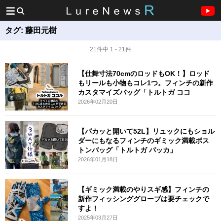
タグ:
藤田元樹
21件中 1 - 21件
【仕舞寸法70cmのロッドもOK！】ロッド
もリールも小物もコレ1つ。フィンチの新作
カスタマイズバッグ「トルトガ ココ
2026年02月20日
【パカッと開いて52L】リュックにもショル
ダーにもなるフィンチのギミック満載ボス
トンバッグ「トルトガ パッカ」
2026年01月18日
【ギミック満載のやりスギ感】フィンチの
新作フィッシンググローブは要チェックで
すよ！
2025年03月27日