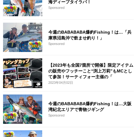
海ディープタイラバ！
Sponsored
今週のBABABABA爆釣Fishing！は…「兵
庫県沼島沖で飲ませ釣り！」
Sponsored
【2023年も全国7箇所で開催】限定アイテム
の販売やフッチーこと“渕上万莉”もMCとし
て参加！サーティフォー主催の「
2023年04月02日
今週のBABABABA爆釣Fishing！は…大阪
湾紀北エリアで青物ジギング
Sponsored