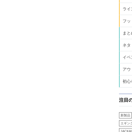
ライ
フッ
まと
ネタ
イベ
アウ
初心
注目
新製品
エギン
JACKA