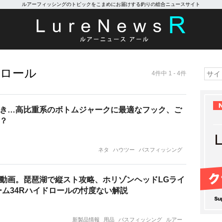
ルアーフィッシングのトピックをこまめにお届けする釣りの総合ニュースサイト
ドロール
4件中 1 - 4件
き…高比重系のボトムジャークに最適なフック、ご
？
ネタ
ハウツー
バスフィッシング
動画。琵琶湖で縦スト攻略、ホリゾンヘッドLGライ
ーム34Rハイドロールの忖度ない解説
新製品情報
用品
バスフィッシング
ルアー