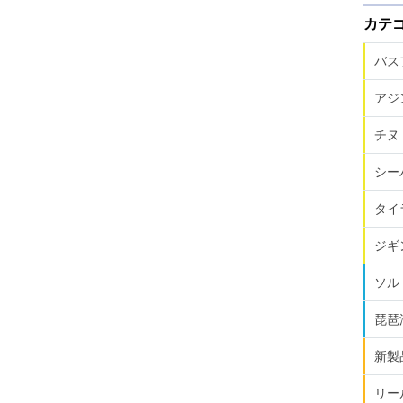
カテ
バス
アジ
チヌ
シー
タイ
ジギ
ソル
琵琶
新製
リー