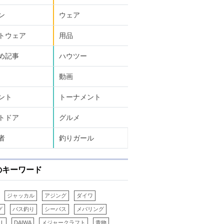
ン
ウェア
トウェア
用品
め記事
ハウツー
動画
ント
トーナメント
トドア
グルメ
者
釣りガール
のキーワード
ジャッカル
アジング
ダイワ
グ
バス釣り
シーバス
メバリング
LL
DAIWA
メジャークラフト
青物