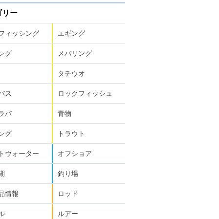
ゴリー
フィッシング
エギング
ング
メバリング
タチウオ
バス
ロックフィッシュ
ラバ
青物
ング
トラウト
トウォーター
オフショア
湖
釣り場
品情報
ロッド
ル
ルアー