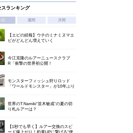
セスランキング
今日
週間
月間
【エビの続報】ウチのミナミヌマエ
ビがどんどん増えていく
今江克隆のルアーニュースクラブ
R「衝撃の世界初公開！
『AbuGarcia ZENON CX』」 第
1296回
モンスターフィッシュ狩りロッド
「ワールドモンスター」が10年ぶり
にリニューアル登場!3－5ピースの全
5機種!
世界のT.Namiki“並木敏成”の夏の切
り札ルアーは？
【1秒でも早く】ルアー交換のスピ
ード爆上がり！釣果UPに繋げる“便