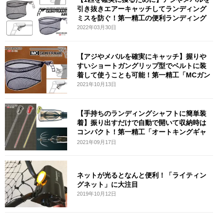
引き抜きエアーキャッチしてランディング
ミスを防ぐ！第一精工の便利ランディング
2022年03月30日
【アジやメバルを確実にキャッチ】握りや
すいショートガングリップ型でベルトに装
着して使うことも可能！第一精工「MCガン
2021年10月13日
【手持ちのランディングシャフトに簡単装
着】振り出すだけで自動で開いて収納時は
コンパクト！第一精工「オートキングギャ
フ
2021年09月17日
ネットが光るとなんと便利！「ライティン
グネット」に大注目
2019年10月12日