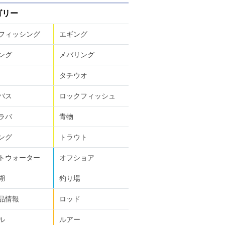
ゴリー
フィッシング
エギング
ング
メバリング
タチウオ
バス
ロックフィッシュ
ラバ
青物
ング
トラウト
トウォーター
オフショア
湖
釣り場
品情報
ロッド
ル
ルアー