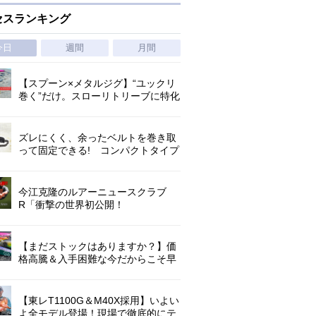
セスランキング
今日
週間
月間
【スプーン×メタルジグ】“ユックリ
巻く”だけ。スローリトリーブに特化
した新たなブレードジグの形
ズレにくく、余ったベルトを巻き取
って固定できる! コンパクトタイプ
の腰巻きライジャケが登場!
今江克隆のルアーニュースクラブ
R「衝撃の世界初公開！
『AbuGarcia ZENON CX』」 第
1296回
【まだストックはありますか？】価
格高騰＆入手困難な今だからこそ早
めの補充を/ TGポテンシャル
【東レT1100G＆M40X採用】いよい
よ全モデル登場！現場で徹底的にテ