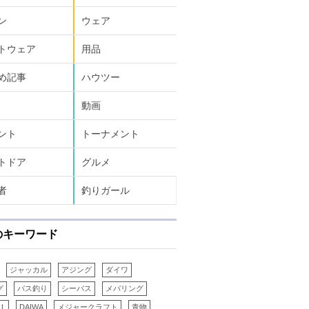
ン
ウェア
トウェア
用品
め記事
ハウツー
動画
ント
トーナメント
トドア
グルメ
者
釣りガール
のキーワード
ジャッカル
アジング
ダイワ
グ
バス釣り
シーバス
メバリング
LL
DAIWA
メジャークラフト
青物