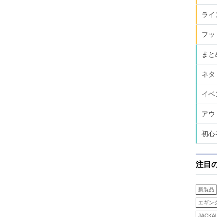
ライ
フッ
まと
ネタ
イベ
アウ
初心
注目
新製品
エギン
JACKA