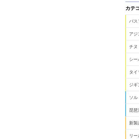
カテ
バス
アジ
チヌ
シー
タイ
ジギ
ソル
琵琶
新製
リー