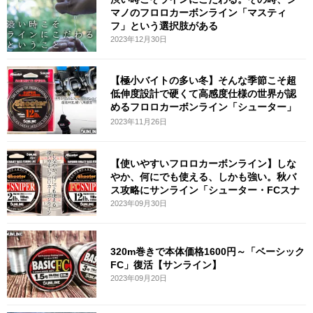
マノのフロロカーボンライン「マスティ
フ」という選択肢がある
2023年12月30日
【極小バイトの多い冬】そんな季節こそ超
低伸度設計で硬くて高感度仕様の世界が認
めるフロロカーボンライン「シューター」
が
2023年11月26日
【使いやすいフロロカーボンライン】しな
やか、何にでも使える、しかも強い。秋バ
ス攻略にサンライン「シューター・FCスナ
2023年09月30日
320m巻きで本体価格1600円～「ベーシック
FC」復活【サンライン】
2023年09月20日