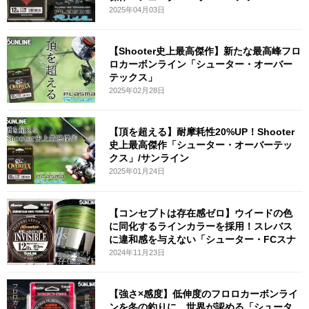
2025年04月03日
【Shooter史上最高傑作】新たな最高峰フロ
ロカーボンライン「シューター・オーバー
テックス」
2025年02月28日
【頂を超える】耐摩耗性20%UP！Shooter
史上最高傑作「シューター・オーバーテッ
クス」/サンライン
2025年01月24日
【コンセプトは存在感ゼロ】ウイードの色
に同化するラインカラーを採用！スレバス
に違和感を与えない「シューター・FCスナ
2024年11月23日
【強さ×感度】低伸度のフロロカーボンライ
ンを冬の釣りに。世界が認める「シュータ