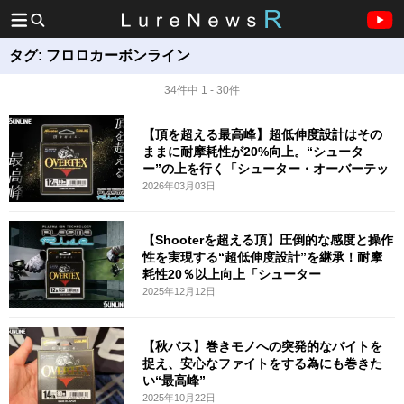
タグ:
フロロカーボンライン
34件中 1 - 30件
【頂を超える最高峰】超低伸度設計はその
ままに耐摩耗性が20%向上。“シュータ
ー”の上を行く「シューター・オーバーテッ
2026年03月03日
【Shooterを超える頂】圧倒的な感度と操作
性を実現する“超低伸度設計”を継承！耐摩
耗性20％以上向上「シューター
2025年12月12日
【秋バス】巻きモノへの突発的なバイトを
捉え、安心なファイトをする為にも巻きた
い“最高峰”
2025年10月22日