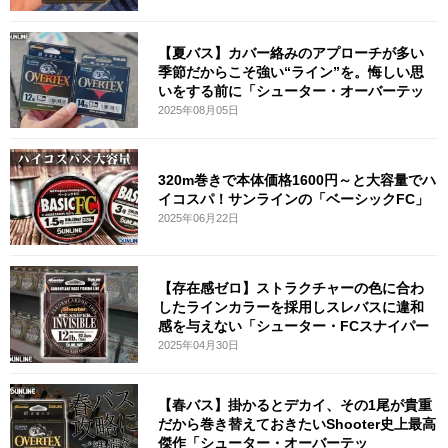
【夏バス】カバー絡みのアプローチが多い
季節だからこそ強い“ライン”を。悔しい思
いをする前に「シューター・オーバーテッ
2025年08月05日
320m巻きで本体価格1600円～と大容量でハ
イコスパ！サンラインの「ベーシックFC」
2025年06月22日
【存在感ゼロ】ストラクチャーの色に合わ
したラインカラーを採用しスレバスに違和
感を与えない「シューター・FCスナイパー
2025年04月30日
【春バス】掛かるとデカイ、その1尾が貴重
だから巻き替えておきたいShooter史上最高
傑作「シューター・オーバーテッ