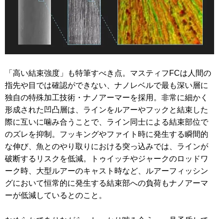
「高い結束強度」も特筆すべき点。マスティフFCは人間の
指先や目では確認ができない、ナノレベルで最も深い層に
独自の特殊加工技術・ナノアーマーを採用。非常に細かく
形成された凹凸層は、ラインをルアーやフックと結束した
際に互いに噛み合うことで、ライン同士による結束部位で
のズレを抑制。フッキングやファイト時に発生する瞬間的
な伸び、魚とのやり取りにおける突っ込みでは、ラインが
破断するリスクを低減。トゥイッチやジャークのロッドワ
ーク時、大型ルアーのキャスト時など、ルアーフィッシン
グにおいて恒常的に発生する結束部への負荷もナノアーマ
ーが低減しているとのこと。