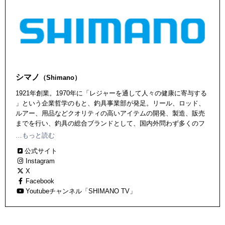
シマノ
（Shimano）
1921年創業。1970年に「レジャーを通して人々の健康に寄与する
」という企業哲学のもと、釣具事業部が発足。リール、ロッド、
ルアー、用品などクオリティの高いアイテムの開発、製造、販売
までを行い、釣具の総合ブランドとして、国内外問わず多くのフ
ァンを抱えている。独自の技術も数多く、世界に誇るジャパンク
…もっと読む
オリティを提供し続けている。
公式サイト
Instagram
X
Facebook
Youtubeチャンネル「SHIMANO TV」