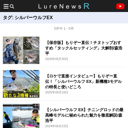
タグ:
シルバーウルフEX
5件中 1 - 5件
【保存版】もりぞー直伝！チヌトップおす
すめ「タックルセッティング」大解剖/森浩
平
2026年06月30日
【ロケで直接インタビュー】もりぞー直
伝！「シルバーウルフ EX」新機種3モデル
の特長と使いどころ
2025年09月18日
【シルバーウルフ EX】チニングロッドの最
高峰モデルに秘められた魅力を徹底解説/森
浩平
2024年06月23日