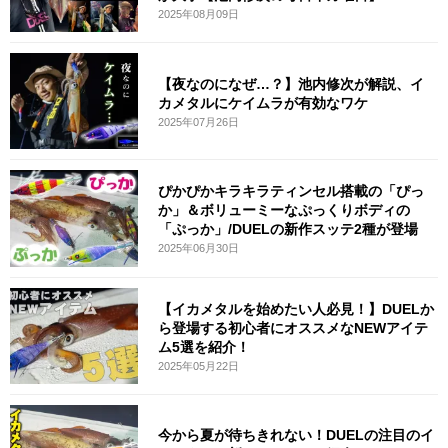
2025年08月09日
【夜なのになぜ…？】池内修次が解説、イ
カメタルにケイムラが有効なワケ
2025年07月26日
ぴかぴかキラキラティンセル搭載の「ぴっ
か」＆ボリューミーなぷっくりボディの
「ぷっか」/DUELの新作スッテ2種が登場
2025年06月30日
【イカメタルを始めたい人必見！】DUELか
ら登場する初心者にオススメなNEWアイテ
ム5選を紹介！
2025年05月22日
今から夏が待ちきれない！DUELの注目のイ