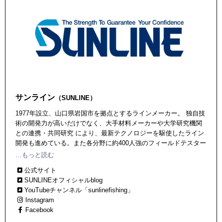
サンライン
（SUNLINE）
1977年設立、山口県岩国市を拠点とするラインメーカー。 独自技
術の開発力が高いだけでなく、大手材料メーカーや大学研究機関
との連携・共同研究 により、最新テクノロジーを駆使したライン
開発も進めている。また各分野に約400人強のフィールドテスター
がおり、現場からのフィードバックも豊富。 最新テクノロジーが
…もっと読む
導入されたあらゆるジャンル（バス、ソルト、トラウト、鮎、へ
公式サイト
らぶな、渓流など）のラインを続々と輩出中！
SUNLINEオフィシャルblog
YouTubeチャンネル「sunlinefishing」
Instagram
Facebook