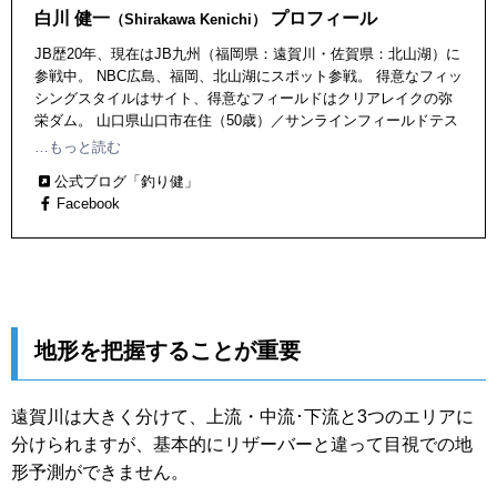
白川 健一
プロフィール
（Shirakawa Kenichi）
JB歴20年、現在はJB九州（福岡県：遠賀川・佐賀県：北山湖）に
参戦中。 NBC広島、福岡、北山湖にスポット参戦。 得意なフィッ
シングスタイルはサイト、得意なフィールドはクリアレイクの弥
栄ダム。 山口県山口市在住（50歳）／サンラインフィールドテス
ター・レインプロスタッフ ・2004年 NBC山口（小野湖）年間1位
…もっと読む
・2006年 NBC弥栄（弥栄ダム）年間1位 ・2009年 NBC弥栄（弥
公式ブログ「釣り健」
栄ダム）年間1位／JB九州 年間10位 ・2010年 JB九州 年間6位 ・
Facebook
2014年 JB九州 年間8位 ・2018年 JB九州 年間3位
地形を把握することが重要
遠賀川は大きく分けて、上流・中流･下流と3つのエリアに
分けられますが、基本的にリザーバーと違って目視での地
形予測ができません。