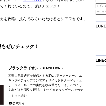
てくれているので、ぜひチェック！
ジギン
デュエ
カを攻略に挑んでみていただけるとシアワセです。
LUR
報もぜひチェック！
LIN
ブラックライオン
（BLACK LION ）
和歌山県田辺市を拠点とするSWルアーメーカー。 エ
ギングやティップランでアオリイカををターゲットと
し、フィールドでの実釣を積み重ねたアイテムづくり
を心がけた開発を展開。 またイカメタルゲームでのケ
ンサキ(マイカ)釣りやタイラバで狙う真鯛釣りに関する
…もっと読む
アイテムなども輩出中！
公式サイト