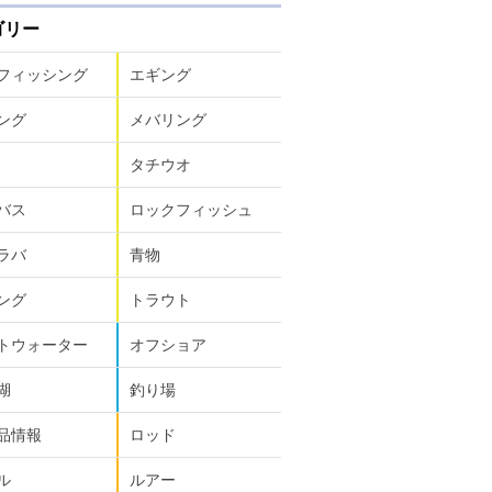
ゴリー
フィッシング
エギング
ング
メバリング
タチウオ
バス
ロックフィッシュ
ラバ
青物
ング
トラウト
トウォーター
オフショア
湖
釣り場
品情報
ロッド
ル
ルアー