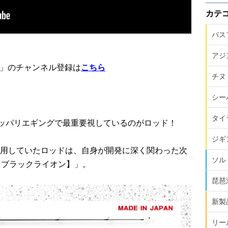
カテ
バス
アジ
ION」のチャンネル登録は
こちら
チヌ
シー
タイ
オカッパリエギングで最重要視しているのがロッド！
ジギ
用していたロッドは、自身が開発に深く関わった次
ソル
【ブラックライオン】」。
琵琶
新製
リー