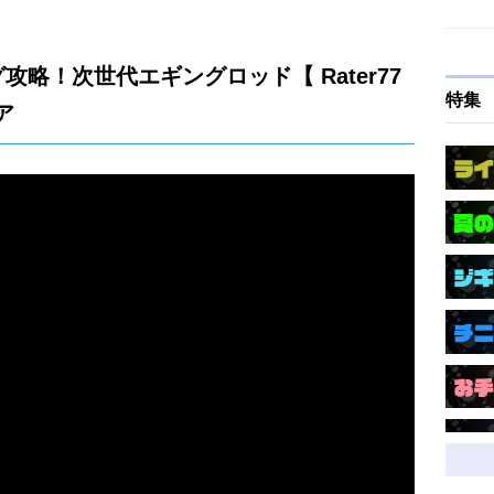
略！次世代エギングロッド【 Rater77
特集
ア