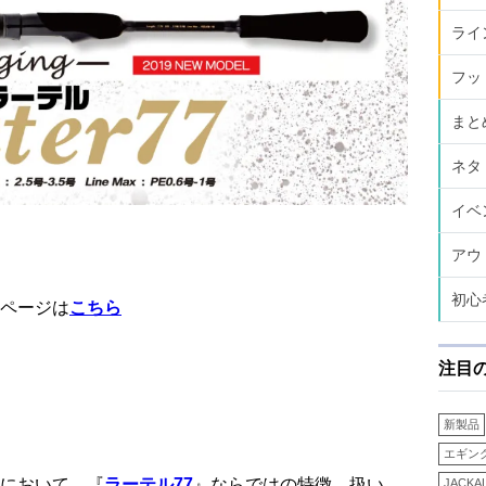
ライ
フッ
まと
ネタ
イベ
アウ
初心
ページは
こちら
注目
新製品
エギン
において、『
ラーテル77
』ならではの特徴、扱い
JACKA