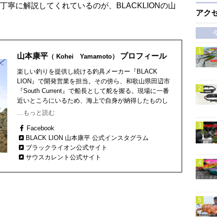
寧に解説してくれているのが、BLACKLIONの山
アク
山本康平
プロフィール
（ Kohei Yamamoto）
楽しい釣りを提供し続ける釣具メーカー『BLACK
LION』で開発営業を担当。その傍ら、和歌山県田辺市
『South Current』で船長として舵を握る。現場に一番
近いところにいるため、海上で自身が納得したものし
か世に出さないというこだわりのモノ創りの魂を発揮
…もっと読む
する。平成2年12月生まれ。高知県宿毛市出身、和歌山
Facebook
県田辺市在住。JLA (ジャパンルアーアングラーズ) 所
BLACK LION 山本康平 公式インスタグラム
属。
ブラックライオン公式サイト
サウスカレント公式サイト