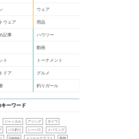
ン
ウェア
トウェア
用品
め記事
ハウツー
動画
ント
トーナメント
トドア
グルメ
者
釣りガール
のキーワード
ジャッカル
アジング
ダイワ
グ
バス釣り
シーバス
メバリング
LL
DAIWA
メジャークラフト
青物