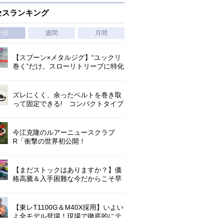
セスランキング
今日
週間
月間
【スプーン×メタルジグ】“ユックリ
巻く”だけ。スローリトリーブに特化
した新たなブレードジグの形
ズレにくく、余ったベルトを巻き取
って固定できる! コンパクトタイプ
の腰巻きライジャケが登場!
今江克隆のルアーニュースクラブ
R「衝撃の世界初公開！
『AbuGarcia ZENON CX』」 第
1296回
【まだストックはありますか？】価
格高騰＆入手困難な今だからこそ早
めの補充を/ TGポテンシャル
【東レT1100G＆M40X採用】いよい
よ全モデル登場！現場で徹底的にテ