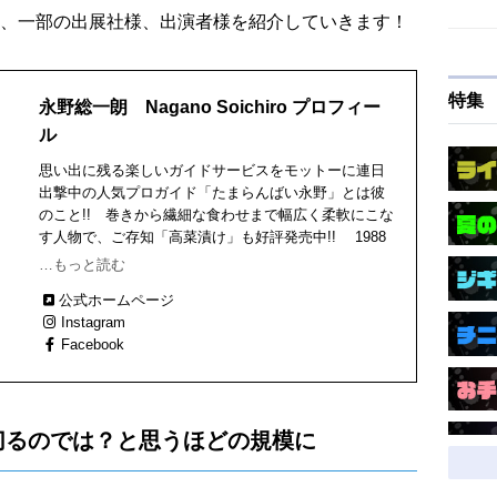
、一部の出展社様、出演者様を紹介していきます！
特集
永野総一朗 Nagano Soichiro プロフィー
ル
思い出に残る楽しいガイドサービスをモットーに連日
出撃中の人気プロガイド「たまらんばい永野」とは彼
のこと!! 巻きから繊細な食わせまで幅広く柔軟にこな
す人物で、ご存知「高菜漬け」も好評発売中!! 1988
年２月生まれ、滋賀で頑張る福岡県人！
…もっと読む
公式ホームページ
Instagram
Facebook
切るのでは？と思うほどの規模に