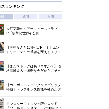
セスランキング
今日
週間
月間
今江克隆のルアーニュースクラブ
R「衝撃の世界初公開！
『AbuGarcia ZENON CX』」 第
1296回
【実売なんと1万円以下！？】エン
トリーモデルの常識を変えるエリア
トラウトの超進化系ロッド「26トラ
ウトライズ」登場！
【まだストックはありますか？】価
格高騰＆入手困難な今だからこそ早
めの補充を/ TGポテンシャル
【カーボンモノコックリアグリップ
搭載】トラブルレス性能を極めたダ
イワ独自のインターラインロッド
「26エメラルダス MX IL」登場！
モンスターフィッシュ狩りロッド
「ワールドモンスター」が10年ぶり