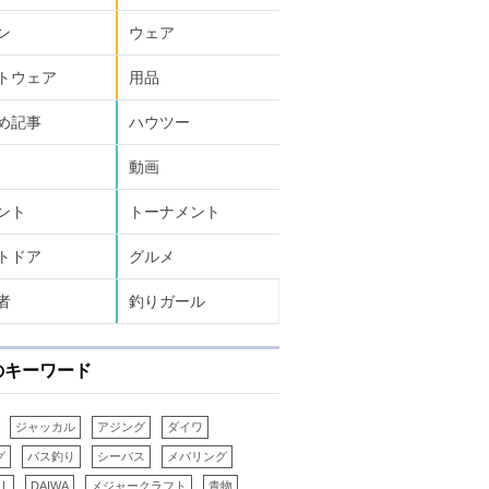
ン
ウェア
トウェア
用品
め記事
ハウツー
動画
ント
トーナメント
トドア
グルメ
者
釣りガール
のキーワード
ジャッカル
アジング
ダイワ
グ
バス釣り
シーバス
メバリング
LL
DAIWA
メジャークラフト
青物