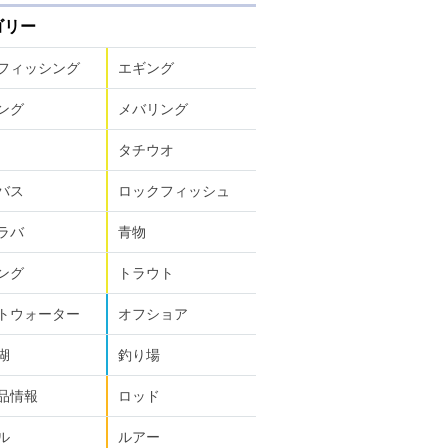
ゴリー
フィッシング
エギング
ング
メバリング
タチウオ
バス
ロックフィッシュ
ラバ
青物
ング
トラウト
トウォーター
オフショア
湖
釣り場
品情報
ロッド
ル
ルアー