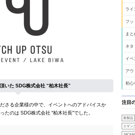
ライ
フッ
まと
ネタ
イベ
アウ
初心
いた SDG株式会社 “柏木社長”
注目
ださる企業様の中で、イベントへのアドバイスか
たのは SDG株式会社 “柏木社長”でした。
新製品
エギン
JACKA