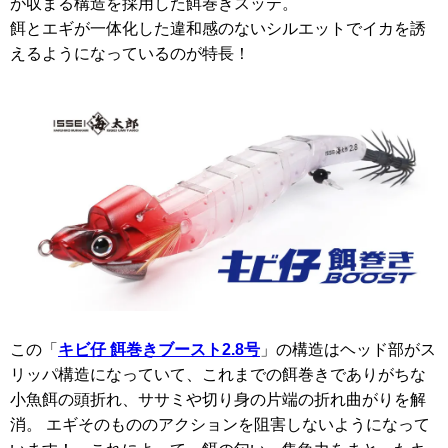
が収まる構造を採用した餌巻きスッテ。
餌とエギが一体化した違和感のないシルエットでイカを誘
えるようになっているのが特長！
この「
キビ仔 餌巻きブースト2.8号
」の構造はヘッド部がス
リッパ構造になっていて、これまでの餌巻きでありがちな
小魚餌の頭折れ、ササミや切り身の片端の折れ曲がりを解
消。 エギそのもののアクションを阻害しないようになって