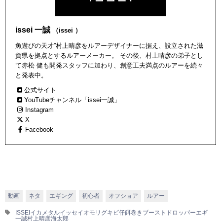
issei 一誠
（issei ）
魚遊びの天才”村上晴彦をルアーデザイナーに据え、設立された滋
賀県を拠点とするルアーメーカー。 その後、村上晴彦の弟子とし
て赤松 健も開発スタッフに加わり、創意工夫満点のルアーを続々
と発表中。
公式サイト
YouTubeチャンネル「issei一誠」
Instagram
X
Facebook
動画
ネタ
エギング
初心者
オフショア
ルアー
ISSEI
イカメタル
イッセイ
オモリグ
キビ仔餌巻きブースト
ドロッパーエギ
一誠
村上晴彦
海太郎