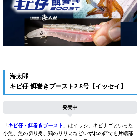
海太郎
キビ仔 餌巻きブースト2.8号【イッセイ】
発売中
「
キビ仔・餌巻きブースト
」はイワシ、キビナゴといった
小魚、魚の切り身、鶏のササミなどいずれの餌でも片端部