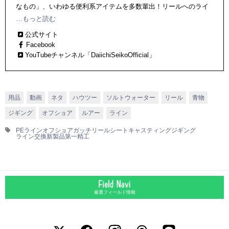
なもの」、いわゆる便利系アイテムを多数輩出！リールへのライ
ンの巻き取り、ラインの巻き替えが簡単にできる「巻き替えスプ
…もっと読む
ール」、エギング用のランディングギャフを安全、コンパクトに
公式サイト
持ち運べる「オートキングギャフ」などなど、多くのヒット作を
Facebook
生み出している。
YouTubeチャンネル「DaiichiSeikoOfficial」
用品
動画
ネタ
ハウツー
ソルトウォーター
リール
青物
ジギング
オフショア
ルアー
ライン
PEライン
オフショア
ガッチリールシート
キャスティング
ジギング
ライン交換
新製品
第一精工
厳選フィールド情報