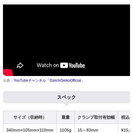
出典：
YouTubeチャンネル「DaiichiSeikoOfficial」
スペック
サイズ（収納時）
重量
クランプ取付有効幅
税込
340mm×105mm×110mm
1105g
15～83mm
¥15,4