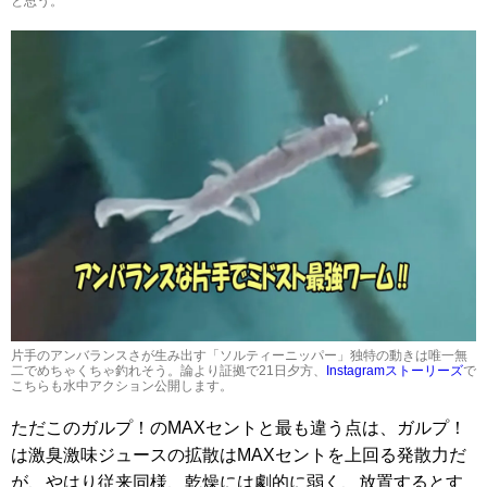
と思う。
片手のアンバランスさが生み出す「ソルティーニッパー」独特の動きは唯一無
二でめちゃくちゃ釣れそう。論より証拠で21日夕方、
Instagramストーリーズ
で
こちらも水中アクション公開します。
ただこのガルプ！のMAXセントと最も違う点は、ガルプ！
は激臭激味ジュースの拡散はMAXセントを上回る発散力だ
が、やはり従来同様、乾燥には劇的に弱く、放置するとす