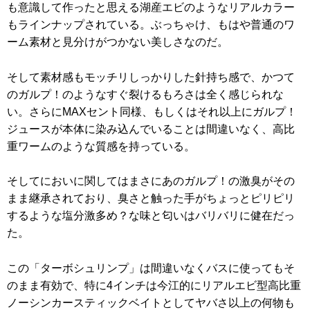
も意識して作ったと思える湖産エビのようなリアルカラー
もラインナップされている。ぶっちゃけ、もはや普通のワ
ーム素材と見分けがつかない美しさなのだ。
そして素材感もモッチリしっかりした針持ち感で、かつて
のガルプ！のようなすぐ裂けるもろさは全く感じられな
い。さらにMAXセント同様、もしくはそれ以上にガルプ！
ジュースが本体に染み込んでいることは間違いなく、高比
重ワームのような質感を持っている。
そしてにおいに関してはまさにあのガルプ！の激臭がその
まま継承されており、臭さと触った手がちょっとピリピリ
するような塩分激多め？な味と匂いはバリバリに健在だっ
た。
この「ターボシュリンプ」は間違いなくバスに使ってもそ
のまま有効で、特に4インチは今江的にリアルエビ型高比重
ノーシンカースティックベイトとしてヤバさ以上の何物も