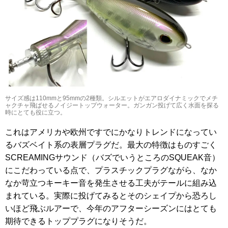
サイズ感は110mmと95mmの2種類。シルエットがエアロダイナミックでメチ
ャクチャ飛ばせるノイジートップウォーター。ガンガン投げて広く水面を探る
時にとても役に立つ。
これはアメリカや欧州ですでにかなりトレンドになってい
るバズベイト系の表層プラグだ。最大の特徴はものすごく
SCREAMINGサウンド（バズでいうところのSQUEAK音）
にこだわっている点で、プラスチックプラグながら、なか
なか苛立つキーキー音を発生させる工夫がテールに組み込
まれている。実際に投げてみるとそのシェイプから恐ろし
いほど飛ぶルアーで、今年のアフターシーズンにはとても
期待できるトッププラグになりそうだ。