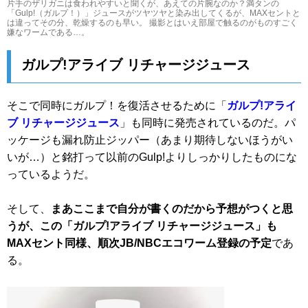
片手のザリガニは食われやすいと聞くが、あえての片腕なのか？満タンの
「Gulp!（ガルプ！）」ジュースがツヤツヤと染み出してくるが、MAXセントと
は違ってその分、乾燥するのも早い。 撮影とはいえ部屋で触るのがものすごく
嫌なワームである…。
ガルプ!アライブ リチャージジュース
そこで同時にガルプ！を復活させるために「
ガルプ!アライ
ブ リチャージジュース
」も同時に発売されているのだ。パ
ッケージも漏れ防止ジッパー（あまり期待しないほうがい
いが…）と銘打って以前のGulp!よりしっかりしたものにな
っているようだ。
そして、
まあここまで自分が書くのだから予想がつくと思
うが、この「ガルプ!アライブ リチャージジュース」も
MAXセント同様、順次JB/NBCエコワーム登録の予定
であ
る。