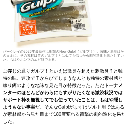
バークレイの2026年最新作は衝撃のNew Gulp!（ガルプ！）。激味と激臭はそ
のままに、その素材は昔のガルプ！とは似ても似つかぬ劇的進化を果たしてい
た。もはやホンマのエビ餌である。
ご存じの通りガルプ！といえば激臭を超えた刺激臭？と独
特の味、速攻で干からびてしまうなんとも独特の素材感と
練り餌のような地味な見た目が特徴だった。ただ
トーナメ
ンターのほとんどがわらにもすがりたくなる激渋状況では
サポート枠を無視してでも使っていたことは、もはや隠し
ようもない事実
だ。そんなGulp!がまずはソルト用ではある
が素材感から見た目まで180度変わる衝撃の劇的進化を果た
した。