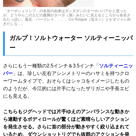
「ターボシュリンプ」の名前の由来はダンダダンのターボババアかと思った
が、どうやらこのエビの腹脚がターボ（渦）みたいに見えるところから命名さ
れたっぽい。最近、バークレイ、、、、Co-Tongue（塩タン）とかダジャレ好
きだしな…。
ガルプ！ソルトウォーター ソルティーニッパ
ー
さらにもう一種類の2.5インチ＆3.5インチ「
ソルティーニッ
パー
」は、珍しい左右アシンメトリーのハサミを持つクロ
ーワームタイプで、おそらくはシャコをイメージしたもの
のようだが、今江的には片手になったザリガニや手長エビ
にも見える。
こちらもジグヘッドでは片手ゆえのアンバランスな動きか
ら連動するボディロールが驚くほど素晴らしいアクション
を発生させる。
さらに首の部分が動きやすく絞り込まれて
いるため、ダウンショットリグでも抜群のアクションを発