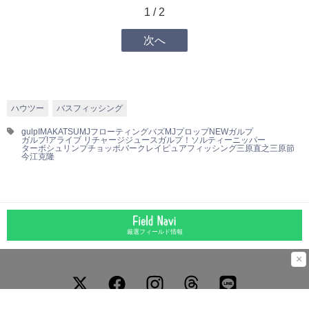
1 / 2
次へ
ハウツー
バスフィッシング
gulp
IMAKATSU
MJフローティングバズ
MJプロップ
NEWガルプ
ガルプ!アライブ リチャージジュース
ガルプ！
ソルティーニッパー
ターボシュリンプ
チョッポ
バークレイ
ピュアフィッシング
三原直之
三原節
今江克隆
厳選フィールド情報
×