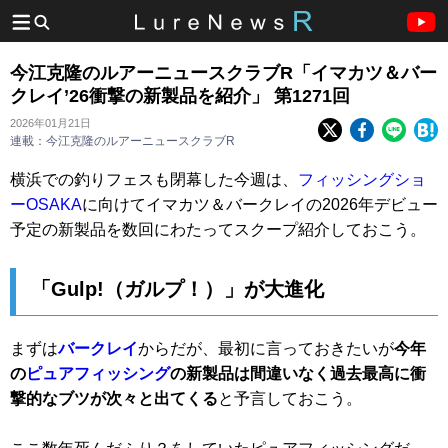
今江克隆のルアーニュースクラブR「イマカツ＆バー
クレイ’26衝撃の新製品を紹介」 第1271回
2026年01月21日
連載：今江克隆のルアーニュースクラブR
横浜での釣りフェスも閉幕した今週は、
フィッシングショ
ーOSAKA
に向けてイマカツ＆バークレイの2026年デビュー
予定の新製品を数回にわたってスクープ紹介しておこう。
「Gulp!（ガルプ！）」が大進化
まずは
バークレイ
からだが、最初に言っておきたいが
今年
の
ピュアフィッシング
の新製品は間違いなく過去最高に衝
撃的なブツが次々と出てくる
と予言しておこう。