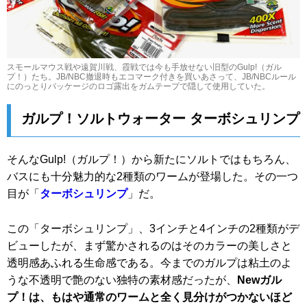
スモールマウス戦や遠賀川戦、霞戦では今も手放せない旧型のGulp!（ガル
プ！）たち。JB/NBC撤退時もエコマーク付きを買いあさって、JB/NBCルール
にのっとりパッケージのロゴ露出をガムテープで隠して使用していた。
ガルプ！ソルトウォーター ターボシュリンプ
そんなGulp!（ガルプ！）から新たにソルトではもちろん、
バスにも十分魅力的な2種類のワームが登場した。その一つ
目が「
ターボシュリンプ
」だ。
この「ターボシュリンプ」、3インチと4インチの2種類がデ
ビューしたが、まず驚かされるのはそのカラーの美しさと
透明感あふれる生命感である。今までのガルプは粘土のよ
うな不透明で艶のない独特の素材感だったが、
Newガル
プ！は、もはや通常のワームと全く見分けがつかないほど