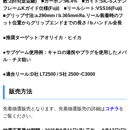
数:2pcs(逆並継) ■カーボン:96.4% ■ガイド:SiC-Sステン
フレームKガイド仕様(Fuji) ■リールシート:VSS16(Fuji)
■グリップ寸法:a.290mm / b.365mm※a.リール装着時のフ
ット位置からグリップエンドまでの長さ / b.ハンドル全長
●推奨ターゲット:アオリイカ・ヒイカ
●サブゲーム使用例：キャロの遠投やプラグを使用したメバ
ル・チヌ狙い
●適合リール:D社 LT2500 / S社 2500~C3000
販売方法
先着抽選販売となります。先着抽選販売の詳細は
コチラ
を
ご覧ください。