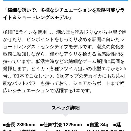
「繊細な誘いで、多様なシチュエーションを攻略可能なラ
イト＆ショートレングスモデル」
極細PEラインを使用し、潮の圧を読み取りながら中層で抱
かせたり、ピンポイントをじっくり攻める展開に向いたシ
ョートレングス・センシティブモデルです。潮流の変化を
敏感に察知しながら、僅かなアタリを拾える高感度性能を
持っています。低活性時などの繊細なゲーム展開に真価を
発揮します。ヒイカ・各種ツツイカ狙いの小型エギから3.5
号まで1本でこなしつつ、2kgアップのデカイカにも対応可
能なバットパワーも持っており、ショアからボートまで幅
広いシチュエーションで活躍する1本です。
スペック詳細
■全長:2390mm ■仕舞寸法:1225mm ■自重:84g ■継