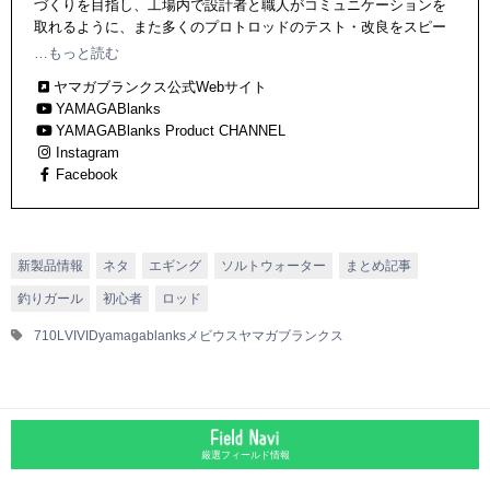
づくりを目指し、工場内で設計者と職人がコミュニケーションを
取れるように、また多くのプロトロッドのテスト・改良をスピー
ディーに繰り返すために、ブランクの設計・巻きつけ・塗装・組
…もっと読む
み立て・出荷まで全てを国内自社工場で一貫生産し、その高品質
ヤマガブランクス公式Webサイト
なロッドに定評がある。
YAMAGABlanks
YAMAGABlanks Product CHANNEL
Instagram
Facebook
新製品情報
ネタ
エギング
ソルトウォーター
まとめ記事
釣りガール
初心者
ロッド
710L
VIVID
yamagablanks
メビウス
ヤマガブランクス
厳選フィールド情報