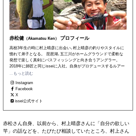
赤松健
プロフィール
（Akamatsu Ken）
高校3年生の時に村上晴彦に出会い､村上晴彦の釣りやスタイルに
惚れて弟子となる。 琵琶湖､五三川がホームグラウンドで柔軟な
発想で楽しく真剣にバスフィッシングと向き合うアングラー。
2018年に師匠と同じisseiに入社。自身がプロデュースするルアー
も輩出中。 1985年生まれ、滋賀県出身、滋賀県在住。大の生き物
…もっと読む
好き。
Instagram
Facebook
X
issei公式サイト
赤松さん自身、以前から、村上晴彦さんに「自分の欲しい
竿」の話などを、たびたび相談していたところ、村上さん