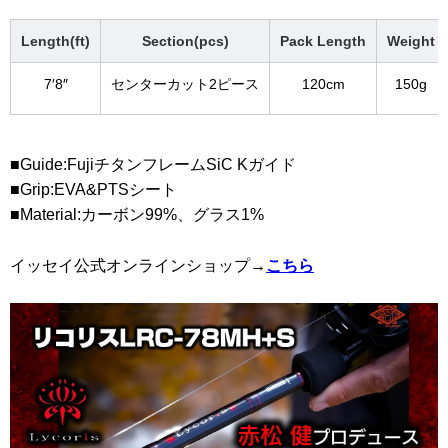
Length(ft)
Section(pcs)
Pack Length
Weight
7′8″
センターカット2ピース
120cm
150g
■Guide:FujiチタンフレームSiC Kガイド
■Grip:EVA&PTSシート
■Material:カーボン99%、グラス1%
イッセイ公式オンラインショップ→
こちら