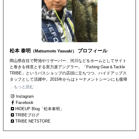
松本 泰明
プロフィール
（Matsumoto Yasuaki）
岡山県在住で野池やリザーバー、河川などをホームとしてサイト
と巻きを得意とする実力派アングラー。「Fishing Gear＆Tackle
TRIBE」というバスショップの店頭に立ちつつ、ハイドアップス
タッフとして活躍中。2015年からはトーナメントシーンにも復帰
している。 【Fishing Gear＆Tackle TRIBE】 〒701-0142 岡山県
…もっと読む
岡山市北区白石西新町9-103-102
Instagram
Facebook
HIDEUP Blog「松本泰明」
TRIBEブログ
TRIBE NETSTORE