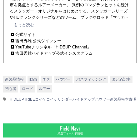
市を拠点とするルアーメーカー。 異例のロングランヒットを続け
るスタッガー・オリジナルをはじめとする、スタッガーシリーズ
やHUクランクシリーズなどのワーム、プラグやロッド「マッカ・
シリーズ」など、こだわりのアイテムを多数輩出。
…もっと読む
公式サイト
吉田秀雄 公式ツイッター
YouTubeチャンネル「HIDEUP Channel」
吉田秀雄ハイドアップ公式インスタグラム
新製品情報
動画
ネタ
ハウツー
バスフィッシング
まとめ記事
初心者
ロッド
ルアー
HIDEUP
TRIBE
コイケ
コイケサンダー
ハイドアップ
ハウツー
新製品
松本泰明
厳選フィールド情報