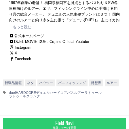
1967年創業の老舗！ 福岡県福岡市を拠点とするバス釣り＆SW各
魚種向けのルアー、エギ、フィッシングライン中心に手掛ける釣
り具の総合メーカー。 デュエルの人気主要ブランドは３つ！ 国内
向けのルアーと釣り糸を主に扱う「デュエル(DUEL)」 主にイカ釣
り製品と海外向けルアーを中心に扱う「ヨーヅリ(YO-ZURI)」 ラ
…もっと読む
インやルアーを主に扱う「ハードコア（HARDCORE:釣糸、ルア
公式ホームページ
ー）」
DUEL MOVIE DUEL Co,.inc Official Youtube
Instagram
X
Facebook
新製品情報
ネタ
ハウツー
バスフィッシング
琵琶湖
ルアー
duel
HARDCORE
デュエル
ハードコア
バスルアー
ラトゥール
ラトゥールクランク
厳選フィールド情報