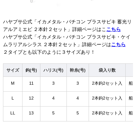
ハヤブサ公式「イカメタル・バチコン プラスサビキ 蓄光リ
アルアミエビ ２本針２セット」詳細ページはこ
こちら
ハヤブサ公式「イカメタル・バチコン プラスサビキ・ケイ
ムラリアルシラス ２本針２セット」詳細ページは
こちら
２タイプとも以下のように３サイズあり！
サイズ
鈎(号)
ハリス(号)
幹糸(号)
袋入り数
M
11
3
3
2本鈎2セット入
船･
L
12
4
4
2本鈎2セット入
船･
LL
13
5
5
2本鈎2セット入
船･