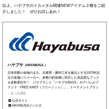
以上、ハヤブサのイカメタル関連NEWアイテム２種をご紹
介しました！ ぜひお試しあれ！
ハヤブサ
（HAYABUSA ）
日本有数の金物のまち、兵庫県・播州三木を拠点とする1970年設
立の老舗ハリメーカー。多数の釣魚種に対応した高品質なフック
を多数輩出中！ バスブランド「ハヤブサBASS」やアパレルブ
ランド「FREE KNOT（フリーノット）」、トーナメントブラン
ド『鬼掛(ONIGAKE)』など多くの人気ブランドを展開中。
…もっと読む
公式サイト
HAYABUSAインスタ