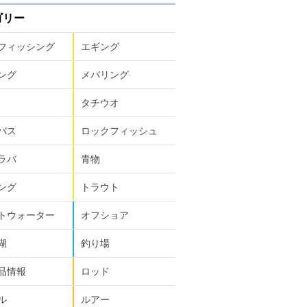
ゴリー
フィッシング
エギング
ング
メバリング
タチウオ
バス
ロックフィッシュ
ラバ
青物
ング
トラウト
トウォーター
オフショア
湖
釣り場
品情報
ロッド
ル
ルアー