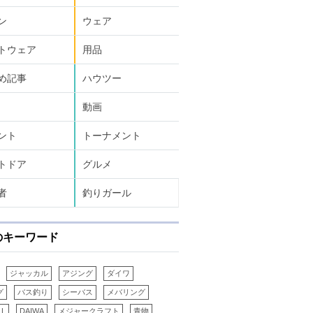
ン
ウェア
トウェア
用品
め記事
ハウツー
動画
ント
トーナメント
トドア
グルメ
者
釣りガール
のキーワード
ジャッカル
アジング
ダイワ
グ
バス釣り
シーバス
メバリング
LL
DAIWA
メジャークラフト
青物