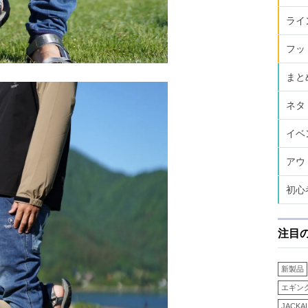
ライ
フッ
まと
ネタ
イベ
アウ
初心
注目
新製品
エギン
JACKA