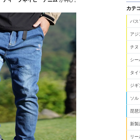
カテ
バス
アジ
チヌ
シー
タイ
ジギ
ソル
琵琶
新製
リー