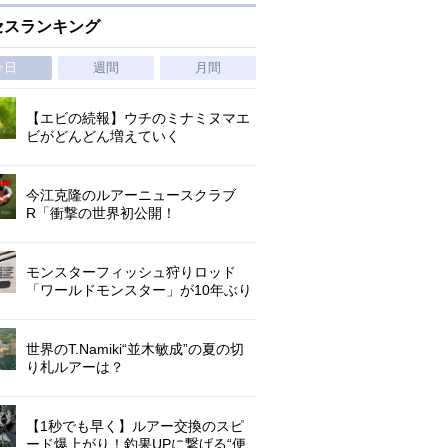
セスランキング
今日
週間
月間
【エビの続報】ウチのミナミヌマエ
ビがどんどん増えていく
今江克隆のルアーニュースクラブ
R「衝撃の世界初公開！
『AbuGarcia ZENON CX』」 第
1296回
モンスターフィッシュ狩りロッド
「ワールドモンスター」が10年ぶり
にリニューアル登場!3－5ピースの全
5機種!
世界のT.Namiki“並木敏成”の夏の切
り札ルアーは？
【1秒でも早く】ルアー交換のスピ
ード爆上がり！釣果UPに繋げる“便