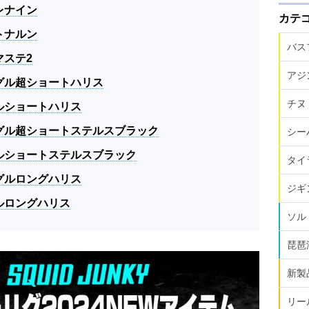
レナイン
カテ
トナルン
バス
マステ2
アジ
グル超ショートハリス
チヌ
ルショートハリス
グル超ショートステルスブラック
シー
ルショートステルスブラック
タイ
グルロングハリス
ジギ
ルロングハリス
ソル
琵琶
新製
リー