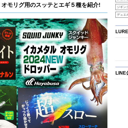
オモリグ用のスッテとエギ５種を紹介!
ジギン
デュエ
LUR
LIN