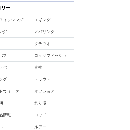
ゴリー
フィッシング
エギング
ング
メバリング
タチウオ
バス
ロックフィッシュ
ラバ
青物
ング
トラウト
トウォーター
オフショア
湖
釣り場
品情報
ロッド
ル
ルアー