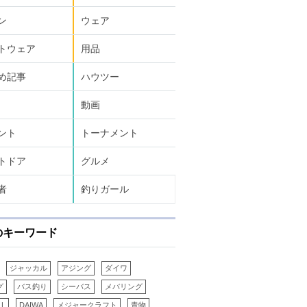
ン
ウェア
トウェア
用品
め記事
ハウツー
動画
ント
トーナメント
トドア
グルメ
者
釣りガール
のキーワード
ジャッカル
アジング
ダイワ
グ
バス釣り
シーバス
メバリング
LL
DAIWA
メジャークラフト
青物