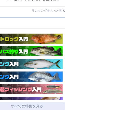
O.S.P史上最小ミノー「ラクシュミ
55SP」｜開発スタッフが明かす全貌
ランキングをもっと見る
すべての特集を見る