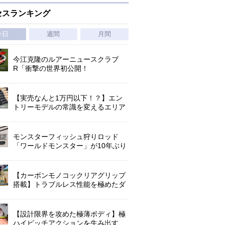
セスランキング
今日
週間
月間
今江克隆のルアーニュースクラブ
R「衝撃の世界初公開！
『AbuGarcia ZENON CX』」 第
1296回
【実売なんと1万円以下！？】エン
トリーモデルの常識を変えるエリア
トラウトの超進化系ロッド「26トラ
ウトライズ」登場！
モンスターフィッシュ狩りロッド
「ワールドモンスター」が10年ぶり
にリニューアル登場!3－5ピースの全
5機種!
【カーボンモノコックリアグリップ
搭載】トラブルレス性能を極めたダ
イワ独自のインターラインロッド
「26エメラルダス MX IL」登場！
【設計限界を攻めた極薄ボディ】極
ハイピッチアクションを生み出す