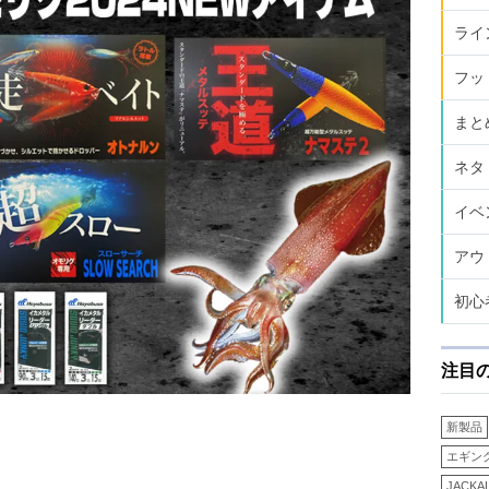
ライ
フッ
まと
ネタ
イベ
アウ
初心
注目
新製品
エギン
JACKA