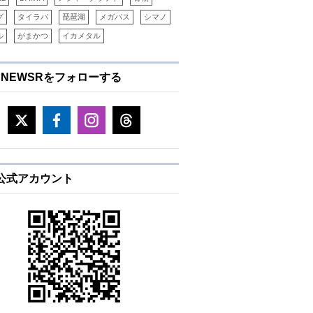
グ
タイラバ
琵琶湖
メガバス
シマノ
ル
がまかつ
イカメタル
ENEWSRをフォローする
E公式アカウント
価格（税抜き）