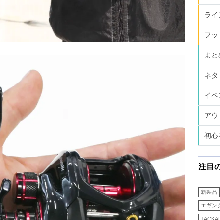
ライ
フッ
まと
ネタ
イベ
アウ
初心
注目
新製品
エギン
JACKA