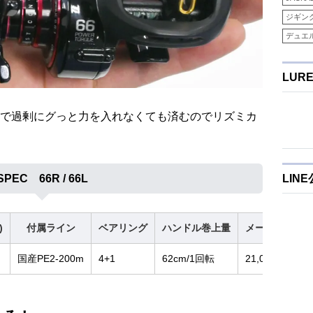
ジギン
デュエ
LUR
で過剰にグっと力を入れなくても済むのでリズミカ
SPEC 66R / 66L
LIN
)
付属ライン
ベアリング
ハンドル巻上量
メーカー希望
国産PE2-200m
4+1
62cm/1回転
21,000円