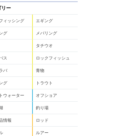
ゴリー
フィッシング
エギング
ング
メバリング
タチウオ
バス
ロックフィッシュ
ラバ
青物
ング
トラウト
トウォーター
オフショア
湖
釣り場
品情報
ロッド
ル
ルアー