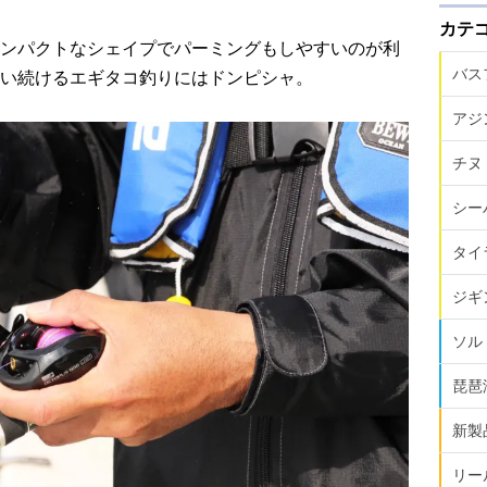
カテ
ンパクトなシェイプでパーミングもしやすいのが利
バス
い続けるエギタコ釣りにはドンピシャ。
アジ
チヌ
シー
タイ
ジギ
ソル
琵琶
新製
リー