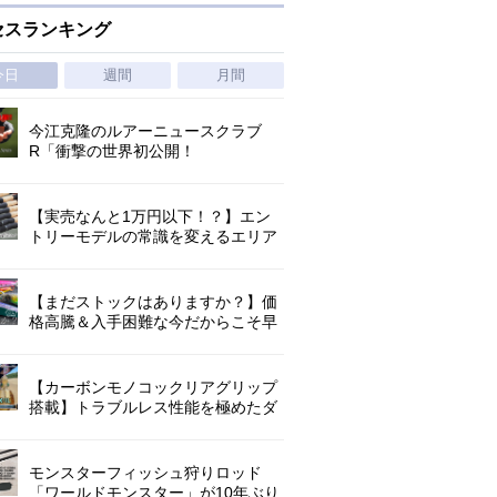
セスランキング
今日
週間
月間
今江克隆のルアーニュースクラブ
R「衝撃の世界初公開！
『AbuGarcia ZENON CX』」 第
1296回
【実売なんと1万円以下！？】エン
トリーモデルの常識を変えるエリア
トラウトの超進化系ロッド「26トラ
ウトライズ」登場！
【まだストックはありますか？】価
格高騰＆入手困難な今だからこそ早
めの補充を/ TGポテンシャル
【カーボンモノコックリアグリップ
搭載】トラブルレス性能を極めたダ
イワ独自のインターラインロッド
「26エメラルダス MX IL」登場！
モンスターフィッシュ狩りロッド
「ワールドモンスター」が10年ぶり