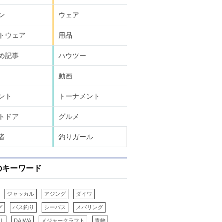
ン
ウェア
トウェア
用品
め記事
ハウツー
動画
ント
トーナメント
トドア
グルメ
者
釣りガール
のキーワード
ジャッカル
アジング
ダイワ
グ
バス釣り
シーバス
メバリング
LL
DAIWA
メジャークラフト
青物