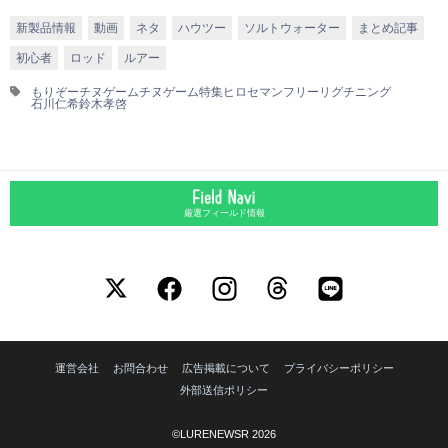
新製品情報
動画
ネタ
ハウツー
ソルトウォーター
まとめ記事
初心者
ロッド
ルアー
もりぞー
チヌゲーム
チヌゲーム特集
ヒロセマン
フリーリグチニング
石川仁希
鈴木孝啓
厳選フィールド情報
運営会社
お問合わせ
広告掲載について
プライバシーポリシー
外部送信ポリシー
©LURENEWSR 2026