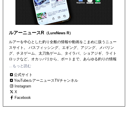
ルアーニュースR
（LureNews R）
ルアーを中心とした釣り全般の情報や動画をこまめに扱うニュー
スサイト。 バスフィッシング、エギング、アジング、メバリン
グ、チヌゲーム、太刀魚ゲーム、タイラバ、ショアジギ、ライト
ロックなど、オカッパリから、ボートまで、あらゆる釣りの情報
を全網羅。 また「LINEアカウントメディア プラットフォーム」
…もっと読む
に参画し、「LINE」でも厳選ニュース記事をお届けしています！
公式サイト
「ルアーニュースＲ」の公式アカウント（@oa-lurenews）を友だ
YouTubeルアーニュースTVチャンネル
ち登録していただくと、週３回、おすすめ記事ダイジェストが配
Instagram
信されますので、ぜひ登録してくださいね！
X
Facebook