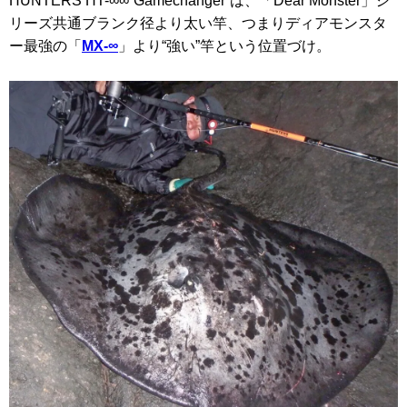
HUNTERS HT-∞∞“Gamechanger”は、「Dear Monster」シ
リーズ共通ブランク径より太い竿、つまりディアモンスタ
ー最強の「
MX-∞
」より“強い”竿という位置づけ。