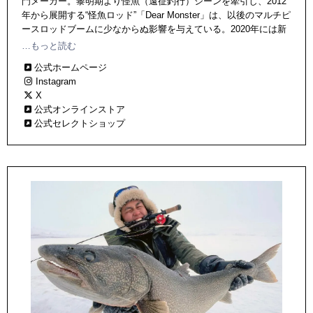
門メーカー。黎明期より怪魚（遠征釣行）シーンを牽引し、2012
年から展開する“怪魚ロッド”「Dear Monster」は、以後のマルチピ
ースロッドブームに少なからぬ影響を与えている。2020年には新
ブランド「HUNTERS」を設立。海外からの更新など、リアルタ
…もっと読む
イム情報は、下記アドレスをチェック！
公式ホームページ
Instagram
X
公式オンラインストア
公式セレクトショップ