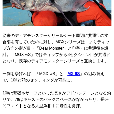
従来のディアモンスターがリールシート周辺に共通径の接
合部を有していたのに対し、MGXシリーズは、よりティッ
プ方向の継ぎ目（「Dear Monster」と印字）に共通径を設
計。「MGX-∞S」ではティップから3セクション目が共通径
となり、既存のディアモンスターシリーズと互換します。
一例を挙げれば、「MGX-∞S」と「
MX-9S
」の組み替え
で、10ftと7ftのセッティングが可能に。
10ftは荒磯やサーフといった長さがアドバンテージとなる釣
りで、7ftはキャストのバックスペースがなかったり、長時
間ファイトとなる大型魚相手に適性を発揮。