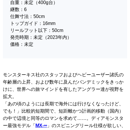
自重：未定（400g台）
継数：6
仕舞寸法：50cm
トップガイド：16mm
リールフット以下：50cm
発売時期：未定（2023年内）
価格：未定
モンスターキス社のスタッフおよびヘビーユーザー諸氏の
年齢層の上昇、および数年に及んだパンデミックをきっか
けに、世界への旅マインドを有したアングラー達が視野を
拡大。
「あの頃のようには長期で海外には行けなくなったけど、
でも！」比較的短期間で、短距離かつ計画的移動（国内）
の中で辺境と同等のロマンを求めて……。ディアモンスタ
ー最強モデル「
MX-∞
」のスピニングリール仕様が欲しい、