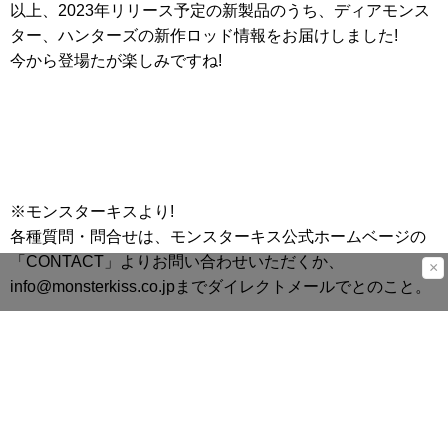
以上、2023年リリース予定の新製品のうち、ディアモンス
ター、ハンターズの新作ロッド情報をお届けしました!
今から登場たが楽しみですね!
※モンスターキスより!
各種質問・問合せは、モンスターキス公式ホームベージの
「CONTACT」よりお問い合わせいただくか、
×
info@monsterkiss.co.jpまでダイレクトメールでとのこと。
新製品情報
バスフィッシング
ソルトウォーター
まとめ記事
アウトドア
初心者
オフショア
ロッド
ルアー
トラウト
MonsterKiss
ディアモンスター
ハンターズ
マルチピースロッド
モンスターキス
ルアー新製品2023
小塚拓矢
怪魚ハンター