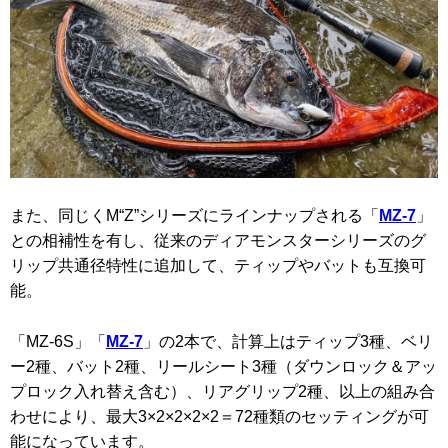
また、同じくM“Z”シリーズにラインナップされる「
MZ-7
」
との相補性を有し、従来のディアモンスターシリーズのグ
リップ共通径特性に追加して、ティップやバットも互換可
能。
「MZ-6S」「
MZ-7
」の2本で、計算上はティップ3種、ベリ
ー2種、バット2種、リールシート3種（ダウンロック＆アッ
プロック入れ替え含む）、リアグリップ2種、以上の組み合
わせにより、最大3×2×2×2×2＝72種類のセッティングが可
能になっています。