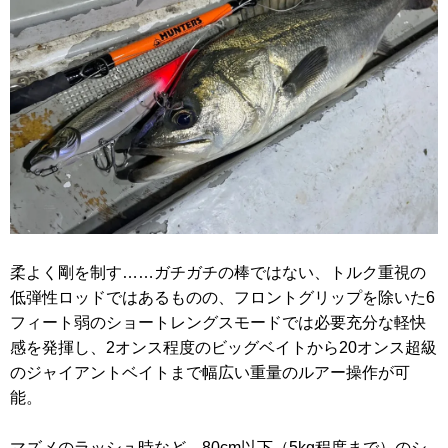
柔よく剛を制す……ガチガチの棒ではない、トルク重視の
低弾性ロッドではあるものの、フロントグリップを除いた6
フィート弱のショートレングスモードでは必要充分な軽快
感を発揮し、2オンス程度のビッグベイトから20オンス超級
のジャイアントベイトまで幅広い重量のルアー操作が可
能。
マズメのラッシュ時など、80cm以下（5kg程度まで）のシ