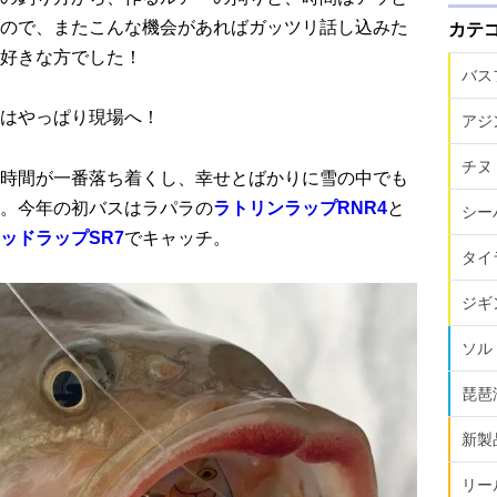
ので、またこんな機会があればガッツリ話し込みた
カテ
好きな方でした！
バス
はやっぱり現場へ！
アジ
チヌ
時間が一番落ち着くし、幸せとばかりに雪の中でも
。今年の初バスはラパラの
ラトリンラップRNR4
と
シー
ッドラップSR7
でキャッチ。
タイ
ジギ
ソル
琵琶
新製
リー