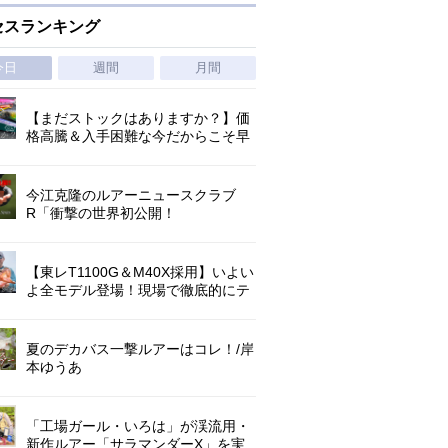
セスランキング
今日
週間
月間
【まだストックはありますか？】価
格高騰＆入手困難な今だからこそ早
めの補充を/ TGポテンシャル
今江克隆のルアーニュースクラブ
R「衝撃の世界初公開！
『AbuGarcia ZENON CX』」 第
1296回
【東レT1100G＆M40X採用】いよい
よ全モデル登場！現場で徹底的にテ
ストされたロックゲームハイエンド
「ロックライバー7G」
夏のデカバス一撃ルアーはコレ！/岸
本ゆうあ
「工場ガール・いろは」が渓流用・
新作ルアー「サラマンダーX」を実