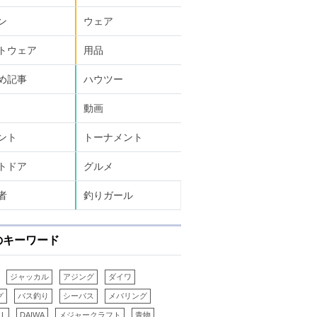
ン
ウェア
トウェア
用品
め記事
ハウツー
動画
ント
トーナメント
トドア
グルメ
者
釣りガール
のキーワード
ジャッカル
アジング
ダイワ
グ
バス釣り
シーバス
メバリング
LL
DAIWA
メジャークラフト
青物