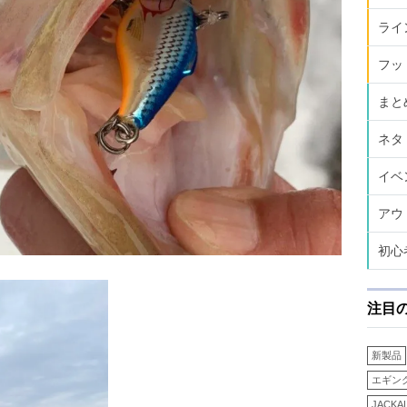
ライ
フッ
まと
ネタ
イベ
アウ
初心
注目
新製品
エギン
JACKA