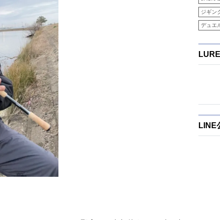
ジギン
デュエ
LUR
LIN