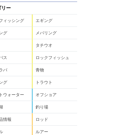
ゴリー
フィッシング
エギング
ング
メバリング
タチウオ
バス
ロックフィッシュ
ラバ
青物
ング
トラウト
トウォーター
オフショア
湖
釣り場
品情報
ロッド
ル
ルアー