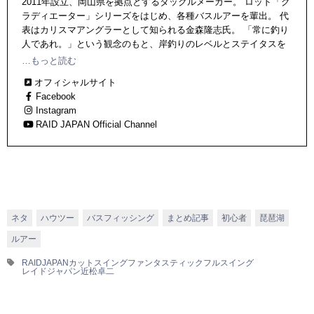
2011年設立、岡山県を拠点とするタックルメーカー。 ロッド「グ
ラディエーター」シリーズをはじめ、各種バスルアーを輩出。 代
表はカリスマアングラーとして知られる金森隆志氏。 「常に釣り
人であれ。」という観念のもと、岸釣りのレベルとステイタスを
押し上げるべく、現場主体で日々開発・研究を重ねている。
…もっと読む
オフィシャルサイト
Facebook
Instagram
RAID JAPAN Official Channel
ネタ
ハウツー
バスフィッシング
まとめ記事
初心者
琵琶湖
ルアー
RAIDJAPAN
カットスイング
ファンタスティック
フルスイング
レイドジャパン
近松卓二