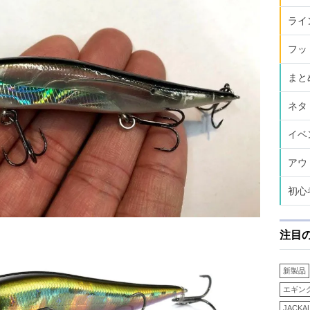
ライ
フッ
まと
ネタ
イベ
アウ
初心
注目
新製品
エギン
JACKA