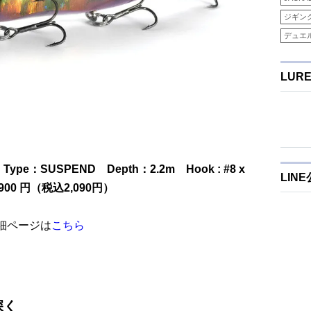
ジギン
デュエ
LUR
 Type：SUSPEND Depth：2.2m Hook : #8 x
LIN
00 円（税込2,090円）
詳細ページは
こちら
深く