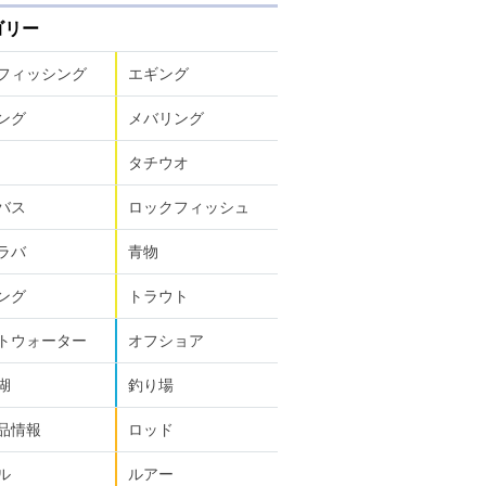
ゴリー
フィッシング
エギング
ング
メバリング
タチウオ
バス
ロックフィッシュ
ラバ
青物
ング
トラウト
トウォーター
オフショア
湖
釣り場
品情報
ロッド
ル
ルアー