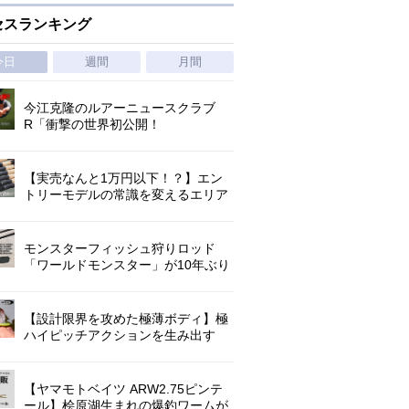
セスランキング
今日
週間
月間
今江克隆のルアーニュースクラブ
R「衝撃の世界初公開！
『AbuGarcia ZENON CX』」 第
1296回
【実売なんと1万円以下！？】エン
トリーモデルの常識を変えるエリア
トラウトの超進化系ロッド「26トラ
ウトライズ」登場！
モンスターフィッシュ狩りロッド
「ワールドモンスター」が10年ぶり
にリニューアル登場!3－5ピースの全
5機種!
【設計限界を攻めた極薄ボディ】極
ハイピッチアクションを生み出す
O.S.P史上最小ミノー「ラクシュミ
55SP」｜開発スタッフが明かす全貌
【ヤマモトベイツ ARW2.75ピンテ
ール】桧原湖生まれの爆釣ワームが