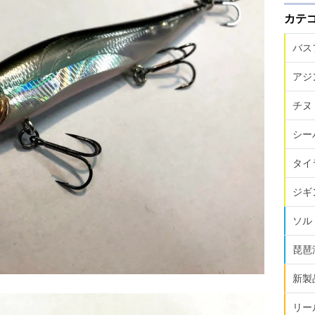
カテ
バス
アジ
チヌ
シー
タイ
ジギ
ソル
琵琶
新製
リー