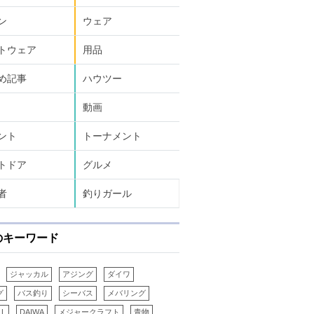
ン
ウェア
トウェア
用品
め記事
ハウツー
動画
ント
トーナメント
トドア
グルメ
者
釣りガール
のキーワード
ジャッカル
アジング
ダイワ
グ
バス釣り
シーバス
メバリング
LL
DAIWA
メジャークラフト
青物