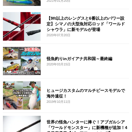
2021年01月20日
【9ft以上のレングスと6番以上のパワー設
定】シマノの大型魚対応ロッド「ワールド
シャウラ」に新モデルが登場
2020年07月20日
怪魚釣りinガイアナ共和国～最終編
2020年03月15日
ヒュージカスタムのマルチピースモデルで
海外遠征！
2019年10月11日
世界の怪魚ハンターに捧ぐ！アブガルシア
「ワールドモンスター」に新機種が追加！4