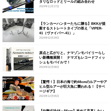
タリなロッドとリールの組み合わせ
2024年11月17日
【ランカーハンターたちに贈る】BKKが提
案するストレートタイプの答え「VIPER-
41（ヴァイパー-41）」
2024年02月29日
原点と広がりと。ナマゾンモバイリーらし
い新機種展開！ ナマズもレコードフィッ
シュもモバイルで！
2024年02月08日
【驚愕！】日本の海で約48cmのルアーやア
ヒル型ルアーが巨大魚に襲われる！【サベ
ージギア】
2023年12月05日
【仕舞寸法48～56cm】改めて見直したい