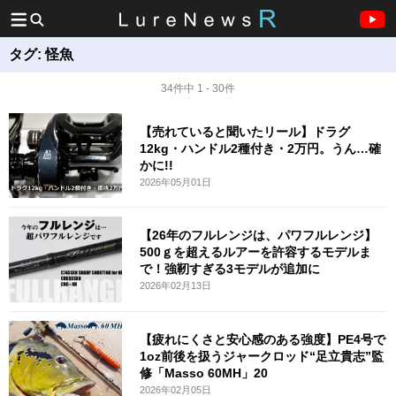
タグ:
怪魚
34件中 1 - 30件
【売れていると聞いたリール】ドラグ
12kg・ハンドル2種付き・2万円。うん…確
かに!!
2026年05月01日
【26年のフルレンジは、パワフルレンジ】
500ｇを超えるルアーを許容するモデルま
で！強靭すぎる3モデルが追加に
2026年02月13日
【疲れにくさと安心感のある強度】PE4号で
1oz前後を扱うジャークロッド“足立貴志”監
修「Masso 60MH」20
2026年02月05日