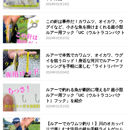
2024年03月24日
この針は事件だ！カワムツ、オイカワ、ウ
グイなど、小さな魚を掛けまくれる超小型
ルアー用フック「UC（ウルトラコンパクト
2024年03月07日
ルアーで本気でカワムツ、オイカワ、ウグ
イを狙うロッド！身近な河川でルアーフィ
ッシングを手軽に楽しむ「ライトリバーフ
ラ
2024年03月04日
ルアーで釣れる魚が劇的に増える⁉︎ 超小型
ルアー用フック「UC（ウルトラコンパク
ト）フック」を紹介
2024年01月23日
【ルアーでカワムツ釣り！】川のオカッパ
リで楽しむ大注目の超お手軽ライトゲーム