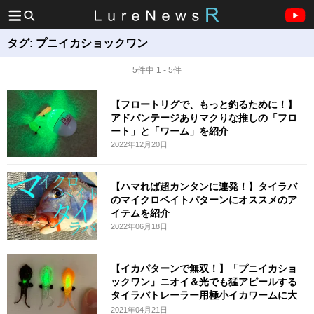
タグ:
プニイカショックワン
5件中 1 - 5件
【フロートリグで、もっと釣るために！】
アドバンテージありマクりな推しの「フロ
ート」と「ワーム」を紹介
2022年12月20日
【ハマれば超カンタンに連発！】タイラバ
のマイクロベイトパターンにオススメのア
イテムを紹介
2022年06月18日
【イカパターンで無双！】「プニイカショ
ックワン」ニオイ＆光でも猛アピールする
タイラバトレーラー用極小イカワームに大
注
2021年04月21日