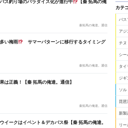
バス釣り場のパラダイス化が進行中
【秦 拓馬の俺
カテ
バス
秦拓馬の俺達。通信
アジ
多い梅雨
サマーパターンに移行するタイミング
チヌ
シー
秦拓馬の俺達。通信
タイ
ジギ
果は正義！【秦 拓馬の俺達。通信】
ソル
琵琶
秦拓馬の俺達。通信
新製
ウイークはイベント＆デカバス祭【秦 拓馬の俺達。
リー