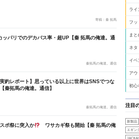
ライ
寄稿：秦 拓馬
フッ
まと
オカッパリでのデカバス率・超UP【秦 拓馬の俺達。通
ネタ
イベ
秦拓馬の俺達。通信
アウ
実釣レポート】思っている以上に世界はSNSでつな
初心
【秦拓馬の俺達。通信】
注目
秦拓馬の俺達。通信
新製品
スポ祭に突入か
ワサカギ祭も開始【秦 拓馬の俺
エギン
JACKA