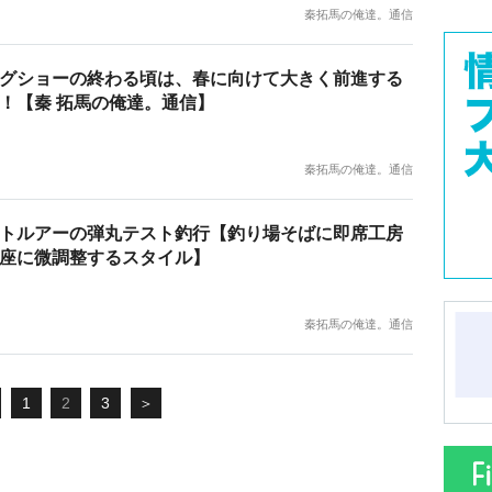
秦拓馬の俺達。通信
グショーの終わる頃は、春に向けて大きく前進する
！【秦 拓馬の俺達。通信】
秦拓馬の俺達。通信
トルアーの弾丸テスト釣行【釣り場そばに即席工房
座に微調整するスタイル】
秦拓馬の俺達。通信
1
2
3
＞