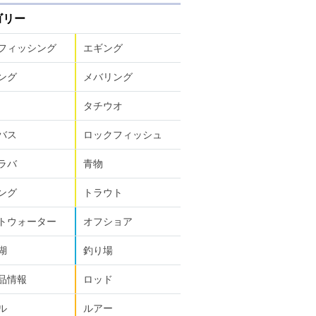
ゴリー
フィッシング
エギング
ング
メバリング
タチウオ
バス
ロックフィッシュ
ラバ
青物
ング
トラウト
トウォーター
オフショア
湖
釣り場
品情報
ロッド
ル
ルアー