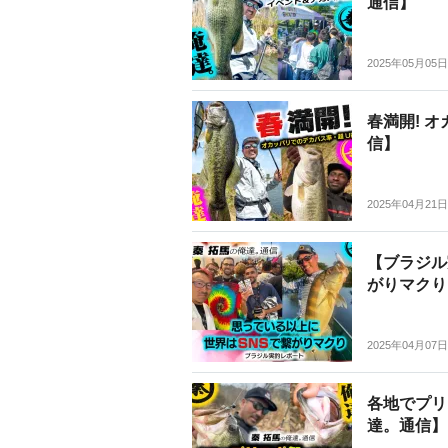
通信】
2025年05月05日
春満開! 
信】
2025年04月21日
【ブラジル
がりマクり
2025年04月07日
各地でプリ
達。通信】