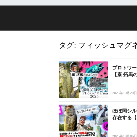
タグ:
フィッシュマグ
プロトワー
【秦 拓馬
2025年10月20日
ほぼ同シル
存在する【
2025年10月06日