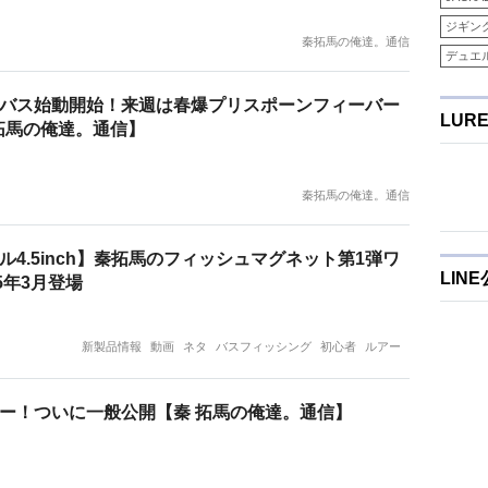
ジギン
秦拓馬の俺達。通信
デュエ
バス始動開始！来週は春爆プリスポーンフィーバー
LUR
拓馬の俺達。通信】
秦拓馬の俺達。通信
ル4.5inch】秦拓馬のフィッシュマグネット第1弾ワ
LIN
5年3月登場
新製品情報
動画
ネタ
バスフィッシング
初心者
ルアー
ー！ついに一般公開【秦 拓馬の俺達。通信】