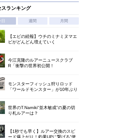
セスランキング
今日
週間
月間
【エビの続報】ウチのミナミヌマエ
ビがどんどん増えていく
今江克隆のルアーニュースクラブ
R「衝撃の世界初公開！
『AbuGarcia ZENON CX』」 第
1296回
モンスターフィッシュ狩りロッド
「ワールドモンスター」が10年ぶり
にリニューアル登場!3－5ピースの全
5機種!
世界のT.Namiki“並木敏成”の夏の切
り札ルアーは？
【1秒でも早く】ルアー交換のスピ
ード爆上がり！釣果UPに繋げる“便