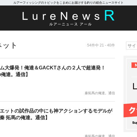
ルアーフィッシングのトピックをこまめにお届けする釣りの総合ニュースサイト
ネット
54件中 21 - 40件
ム大爆発！俺達＆GACKTさんの２人で超連発！
の俺達。通信】
秦拓馬の俺達。通信
エットの試作品の中にも神アクションするモデルが
秦 拓馬の俺達。通信】
秦拓馬の俺達。通信