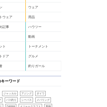
ン
ウェア
トウェア
用品
め記事
ハウツー
動画
ント
トーナメント
トドア
グルメ
者
釣りガール
のキーワード
ジャッカル
アジング
ダイワ
グ
バス釣り
シーバス
メバリング
LL
DAIWA
メジャークラフト
青物