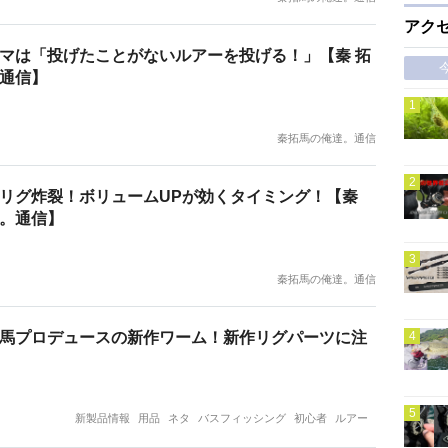
アク
マは「投げたことがないルアーを投げる！」【秦 拓
通信】
秦拓馬の俺達。通信
リグ炸裂！ボリュームUPが効くタイミング！【秦
。通信】
秦拓馬の俺達。通信
馬プロデュースの新作ワーム！新作リグパーツに注
新製品情報
用品
ネタ
バスフィッシング
初心者
ルアー