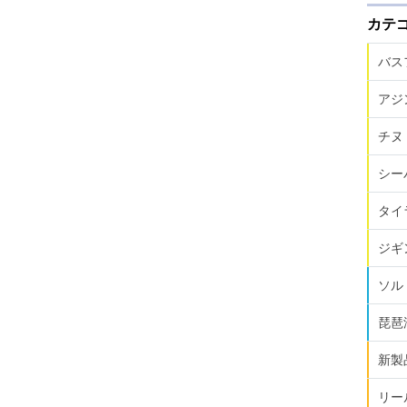
カテ
バス
アジ
チヌ
シー
タイ
ジギ
ソル
琵琶
新製
リー