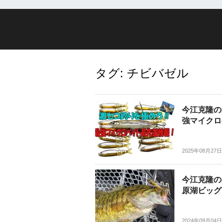
タグ:
チビバゼル
今江克隆の
強マイクロ
2025年08月27日
今江克隆の
原湖ビッグ
2024年09月04日