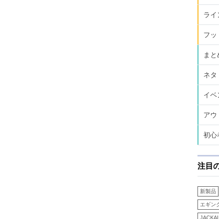
ライ
フッ
まと
ネタ
イベ
アウ
初心
注目
新製品
エギン
JACKA