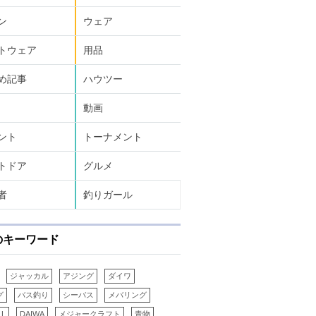
ン
ウェア
トウェア
用品
め記事
ハウツー
動画
ント
トーナメント
トドア
グルメ
者
釣りガール
のキーワード
ジャッカル
アジング
ダイワ
グ
バス釣り
シーバス
メバリング
LL
DAIWA
メジャークラフト
青物