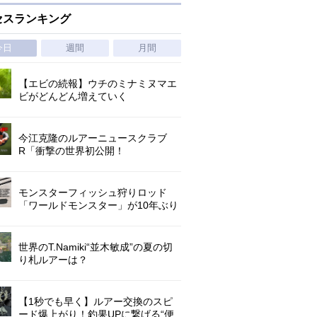
セスランキング
今日
週間
月間
【エビの続報】ウチのミナミヌマエ
ビがどんどん増えていく
今江克隆のルアーニュースクラブ
R「衝撃の世界初公開！
『AbuGarcia ZENON CX』」 第
1296回
モンスターフィッシュ狩りロッド
「ワールドモンスター」が10年ぶり
にリニューアル登場!3－5ピースの全
5機種!
世界のT.Namiki“並木敏成”の夏の切
り札ルアーは？
【1秒でも早く】ルアー交換のスピ
ード爆上がり！釣果UPに繋げる“便