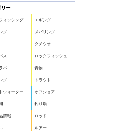
ゴリー
フィッシング
エギング
ング
メバリング
タチウオ
バス
ロックフィッシュ
ラバ
青物
ング
トラウト
トウォーター
オフショア
湖
釣り場
品情報
ロッド
ル
ルアー