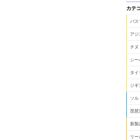
カテ
バス
アジ
チヌ
シー
タイ
ジギ
ソル
琵琶
新製
リー