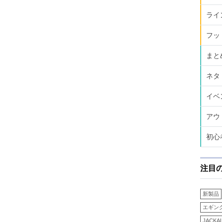
ライ
フッ
まと
ネタ
イベ
アウ
初心
注目
新製品
エギン
JACKA