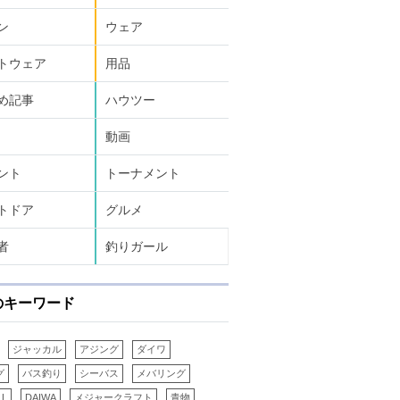
ン
ウェア
トウェア
用品
め記事
ハウツー
動画
ント
トーナメント
トドア
グルメ
者
釣りガール
のキーワード
ジャッカル
アジング
ダイワ
グ
バス釣り
シーバス
メバリング
LL
DAIWA
メジャークラフト
青物