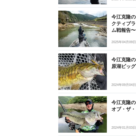
今江克隆の
クティブラ
ム戦報告〜」
2025年04月09日
今江克隆の
原湖ビッグ
2024年09月04日
今江克隆の
オブ・ザ・イ
2024年01月03日