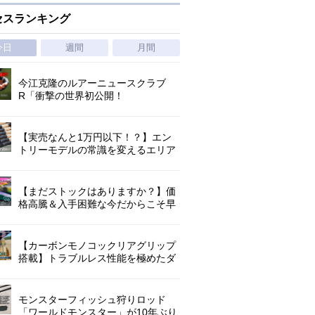
セスランキング
今日
週間
月間
今江克隆のルアーニュースクラブ
R「衝撃の世界初公開！
『AbuGarcia ZENON CX』」 第
1296回
【実売なんと1万円以下！？】エン
トリーモデルの常識を変えるエリア
トラウトの超進化系ロッド「26トラ
ウトライズ」登場！
【まだストックはありますか？】価
格高騰＆入手困難な今だからこそ早
めの補充を/ TGポテンシャル
【カーボンモノコックリアグリップ
搭載】トラブルレス性能を極めたダ
イワ独自のインターラインロッド
「26エメラルダス MX IL」登場！
モンスターフィッシュ狩りロッド
「ワールドモンスター」が10年ぶり