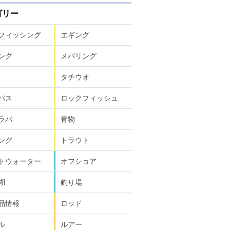
ゴリー
フィッシング
エギング
ング
メバリング
タチウオ
バス
ロックフィッシュ
ラバ
青物
ング
トラウト
トウォーター
オフショア
湖
釣り場
品情報
ロッド
ル
ルアー