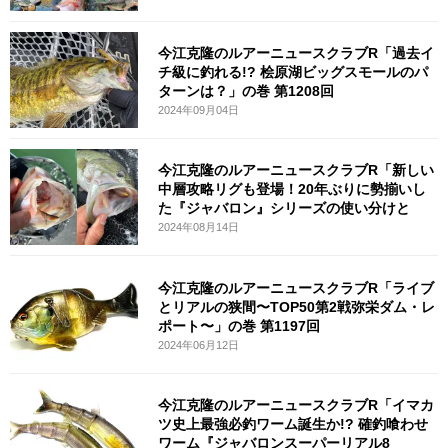
今江克隆のルアーニュースクラブR「過去イ
チ級に釣れる!? 桧原湖ビッグスモールのパ
ターンは？」の巻 第1208回
2024年09月04日
今江克隆のルアーニュースクラブR「新しい
中層攻略リグも登場！20年ぶりに勢揃いし
た『ジャバロン』シリーズの使い分けと
2024年08月14日
今江克隆のルアーニュースクラブR「ライブ
とリアルの狭間〜TOP50第2戦弥栄ダム・レ
ポート〜」の巻 第1197回
2024年06月12日
今江克隆のルアーニュースクラブR「イマカ
ツ史上最強必釣ワーム誕生か!? 確釣喰わせ
ワーム『ジャバロンスーパーリアル8