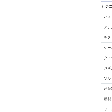
カテ
バス
アジ
チヌ
シー
タイ
ジギ
ソル
琵琶
新製
リー