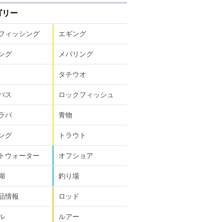
ゴリー
フィッシング
エギング
ング
メバリング
タチウオ
バス
ロックフィッシュ
ラバ
青物
ング
トラウト
トウォーター
オフショア
湖
釣り場
品情報
ロッド
ル
ルアー