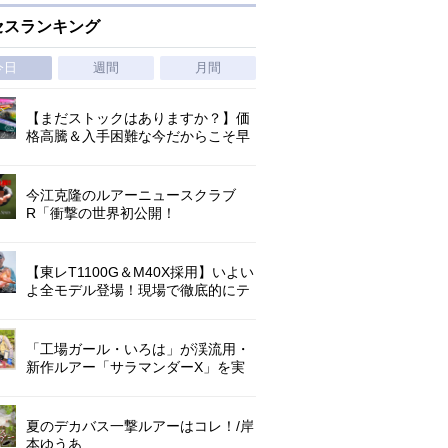
セスランキング
今日
週間
月間
【まだストックはありますか？】価
格高騰＆入手困難な今だからこそ早
めの補充を/ TGポテンシャル
今江克隆のルアーニュースクラブ
R「衝撃の世界初公開！
『AbuGarcia ZENON CX』」 第
1296回
【東レT1100G＆M40X採用】いよい
よ全モデル登場！現場で徹底的にテ
ストされたロックゲームハイエンド
「ロックライバー7G」
「工場ガール・いろは」が渓流用・
新作ルアー「サラマンダーX」を実
釣インプレ!【アマゴ・イワナ】
夏のデカバス一撃ルアーはコレ！/岸
本ゆうあ