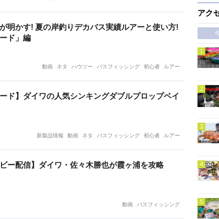
アク
が明かす! 夏の岸釣りデカバス実績ルアーと使い方!
ード」編
動画
ネタ
ハウツー
バスフィッシング
初心者
ルアー
ード】ダイワの人気シンキングダブルプロップベイ
新製品情報
動画
ネタ
バスフィッシング
初心者
ルアー
ビー配信】ダイワ・佐々木勝也が霞ヶ浦を攻略
動画
バスフィッシング