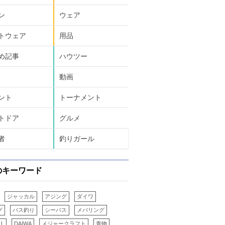
ン
ウェア
トウェア
用品
め記事
ハウツー
動画
ント
トーナメント
トドア
グルメ
者
釣りガール
のキーワード
ジャッカル
アジング
ダイワ
グ
バス釣り
シーバス
メバリング
LL
DAIWA
メジャークラフト
青物