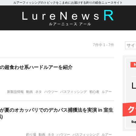
ルアーフィッシングのトピックをこまめにお届けする釣りの総合ニュースサイト
7件中 1 - 7件
の超食わせ系ハードルアーを紹介
新製品情報
動画
ネタ
ハウツー
バスフィッシング
初心者
ルアー
が夏のオカッパリでのデカバス捕獲法を実演 in 室生
)
釣り場
動画
ネタ
ハウツー
バスフィッシング
ルアー