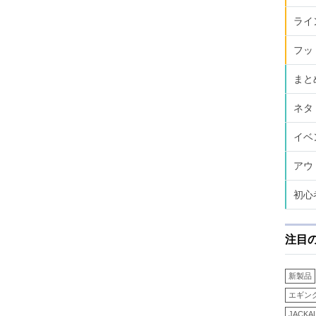
ライ
フッ
まと
ネタ
イベ
アウ
初心
注目
新製品
エギン
JACKA