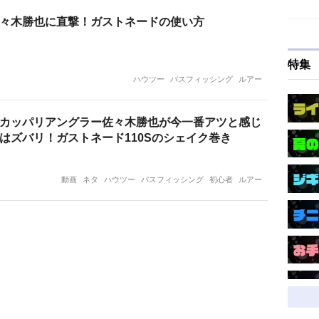
々木勝也に直撃！ガストネードの使い方
特集
ハウツー
バスフィッシング
ルアー
カッパリアングラー佐々木勝也が今一番アツと感じ
はズバリ！ガストネード110Sのシェイク巻き
動画
ネタ
ハウツー
バスフィッシング
初心者
ルアー