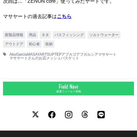
次回は…「ZENON core」使ってみたヤートです。
マサヤートの過去記事は
こちら
新製品情報
用品
ネタ
バスフィッシング
ソルトウォーター
アウトドア
初心者
収納
AbuGarcia
MASAYART
SUP
TEP
アブカゴ
アブガルシア
マサヤート
マサヤートさんのお店
メッシュバスケット
厳選フィールド情報