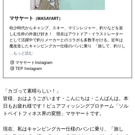
マサヤート
（MASAYART）
幼少時代からキャンプ、スキー、マリンレジャー、釣りなどを楽
しむ生粋の外遊び好き！ 現在はアウトドア・イラストレーター
として活躍中で釣りメーカーとのコラボも多数手がける。近年は
魔改造したキャンピングカー仕様のバンに乗り 「旅して、釣りし
て、描いて」というノマドワーカースタイルで全国各地を巡って
…もっと読む
いる（現在、日本２週目）。また琵琶湖そばに、アウトドアショ
マサヤートInstagram
ップ「TEP テップ（ third eye peeps）」（滋賀県大津市南比良
TEP Instagram
573）をオープン！外遊び/水遊びガイドなども行っている。
「カゴって素晴らしい！」
皆様、おはようございます・こんにちは・こんばんは。本
日もお疲れ様です！ピュアフィッシングプロチーム「ソル
トベイトフィネス界の変態」マサヤートです。
現在、私はキャンピングカー仕様のバンに乗り、「旅し