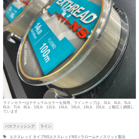
ラインカラーはナチュラルカラーを採用。ラインナップは、3Lb、4Lb、5Lb、
6Lb、7Lb、8Lb、10Lb、12Lb、14Lb、16Lb、18Lb、20Lb、と幅広く網羅し
ています
バスフィッシング
ライン
エクスレッド タイプNS
エクスレッドNS
ソラローム
ナノスリット製法